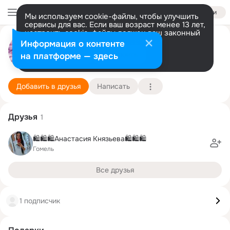
Войти
Мы используем cookie-файлы, чтобы улучшить
сервисы для вас. Если ваш возраст менее 13 лет,
настроить cookie-файлы должен ваш законный
представитель.
Больше информации
Полина Ладная
Информация о контенте
Разрешить все
Настроить
на платформе — здесь
Минск
6 мая (28 лет)
Подробнее
Добавить в друзья
Написать
Друзья
1
🛍🛍🛍Анастасия Князьева🛍🛍🛍
Гомель
Все друзья
1 подписчик