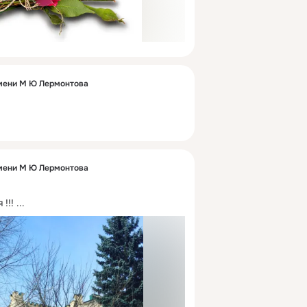
мени М Ю Лермонтова
мени М Ю Лермонтова
!!!
 ...