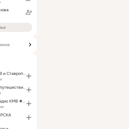
ь
нова
зья
чиков
Пятигорск, КМВ и Ставропольский край - все ЗДЕСЬ!
ка
WikiPlanet.ru - путешествия по России
в
Сарафанное радио КМВ ❖ПяТиГоРсК❖
ов
ОРСКА
а
олье