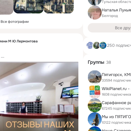
Тульская област
Наталья Лукья
Белгород
Все фотографии
Все дру
мени М Ю Лермонтова
250 подпис
 ...
Группы
38
33594 подписчи
1608 подписчико
67245 подписчик
Мы из ПЯТИГ
10122 подписчик
Наше Ставроп