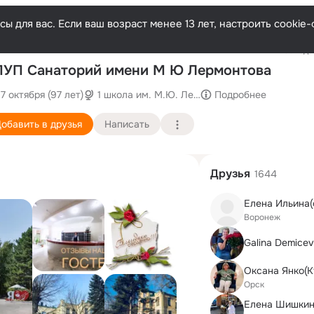
ы для вас. Если ваш возраст менее 13 лет, настроить cooki
Последни
УП Санаторий имени М Ю Лермонтова
17 октября (97 лет)
1 школа им. М.Ю. Лермонтова
Подробнее
обавить в друзья
Написать
Друзья
1644
Елена Ильина(
Воронеж
Galina Demice
Оксана Янко(К
Орск