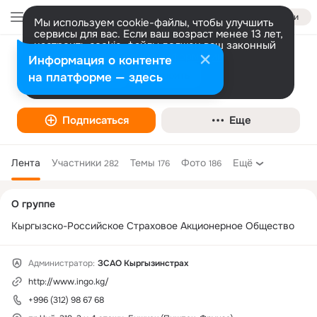
Войти
Мы используем cookie-файлы, чтобы улучшить
сервисы для вас. Если ваш возраст менее 13 лет,
настроить cookie-файлы должен ваш законный
представитель.
Больше информации
Информация о контенте
Страховая компания "Кыргызинстрах"
Разрешить все
Настроить
на платформе — здесь
Общественная организация
Подписаться
Еще
Лента
Участники
Темы
Фото
Ещё
282
176
186
Дополнительная
О группе
колонка
Кыргызско-Российское Страховое Акционерное Общество
Администратор:
ЗСАО Кыргызинстрах
http://www.ingo.kg/
+996 (312) 98 67 68