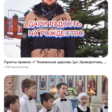
00:32
Пункты приема: ✅ Тихвинская церковь (ул. Криворотова, д.1) Храм открыт только в дни богослужений (см. актуальное расписание служб в группе) ✅ Ул. Баринова, д.23 Справки по телефону 📞 +7 917 708 81 87 (Зинаида) Перечисления по этому же номеру.
1 318 просмотров