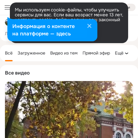
Войти
Мы используем cookie-файлы, чтобы улучшить
сервисы для вас. Если ваш возраст менее 13 лет,
настроить cookie-файлы должен ваш законный
Возрождение Тихвинской церкви
представитель.
Больше информации
Информация о контенте
Разрешить все
Настроить
на платформе — здесь
Лента
Участники
Товары
Темы
Ещё
2.7K
25
995
Дополнительная
колонка
Всё
Загруженное
Видео из тем
Прямой эфир
Ещё
Все видео