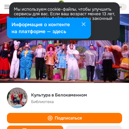
Войти
Мы используем cookie-файлы, чтобы улучшить
сервисы для вас. Если ваш возраст менее 13 лет,
настроить cookie-файлы должен ваш законный
представитель.
Больше информации
Информация о контенте
Разрешить все
Настроить
на платформе — здесь
Культура в Белокаменном
Библиотека
Подписаться