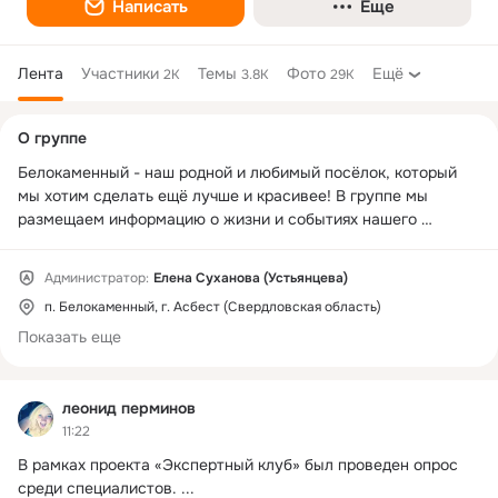
Написать
Еще
Лента
Участники
Темы
Фото
Ещё
2K
3.8K
29K
Дополнительная
О группе
колонка
Белокаменный - наш родной и любимый посёлок, который 
мы хотим сделать ещё лучше и красивее! В группе мы 
размещаем информацию о жизни и событиях нашего 
посёлка, о работе  учреждений и организаций, а также о 
людях, которые здесь жили и живут!
Администратор:
Елена Суханова (Устьянцева)
п. Белокаменный, г. Асбест (Свердловская область)
Показать еще
леонид перминов
11:22
В рамках проекта «Экспертный клуб» был проведен опрос 
среди специалистов.
 ...