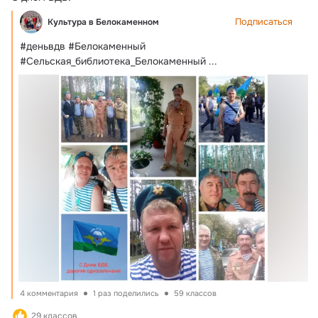
Подписаться
Культура в Белокаменном
#деньвдв #Белокаменный 
#Сельская_библиотека_Белокаменный
 ...
4 комментария
1 раз поделились
59 классов
29 классов