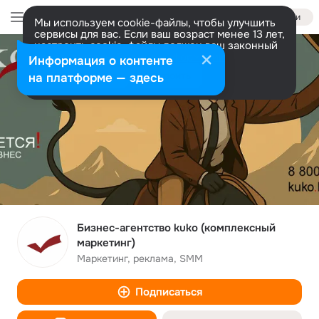
Войти
Мы используем cookie-файлы, чтобы улучшить
сервисы для вас. Если ваш возраст менее 13 лет,
настроить cookie-файлы должен ваш законный
представитель.
Больше информации
Информация о контенте
Разрешить все
Настроить
на платформе — здесь
Бизнес-агентство kuko (комплексный
маркетинг)
Маркетинг, реклама, SMM
Подписаться