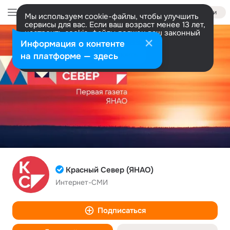
Войти
Мы используем cookie-файлы, чтобы улучшить
сервисы для вас. Если ваш возраст менее 13 лет,
настроить cookie-файлы должен ваш законный
представитель.
Больше информации
Информация о контенте
Разрешить все
Настроить
на платформе — здесь
Красный Север (ЯНАО)
Интернет-СМИ
Подписаться