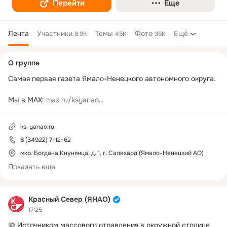
Перейти
Еще
Лента
Участники
Темы
Фото
Ещё
8.9K
45K
35K
Дополнительная
О группе
колонка
Самая первая газета Ямало-Ненецкого автономного округа. 

Мы в MAX: 
max.ru/ksyanao
Мы во Вконтакте: 
vk.com/ksyanao
Мы в Телеграм: 
t.me/ 4EnhKgEhOqc4NzFi
ks-yanao.ru
8 (34922) 7-12-62
мкр. Богдана Кнунянца, д. 1, г. Салехард (Ямало-Ненецкий АО)
Показать еще
Красный Север (ЯНАО)
17:25
🦠 Источником массового отравления в окружной столице 