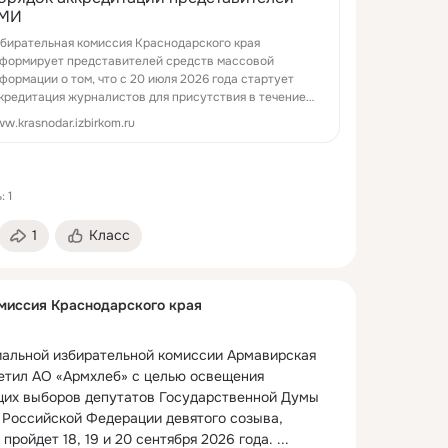
МИ
ной Думы Федерального Собрания Российской 
ыва и муниципальных выборов, голосование на 
бирательная комиссия Краснодарского края
формирует представителей средств массовой
 и 20 сентября 2026 года.
 ...
формации о том, что с 20 июля 2026 года стартует
кредитация журналистов для присутствия в течение
его периода голосовани...
w.krasnodar.izbirkom.ru
 1
1
Класс
миссия Краснодарского края
альной избирательной комиссии Армавирская 
тил АО «Армхлеб» с целью освещения 
их выборов депутатов Государственной Думы 
Российской Федерации девятого созыва, 
пройдет 18, 19 и 20 сентября 2026 года.
 ...