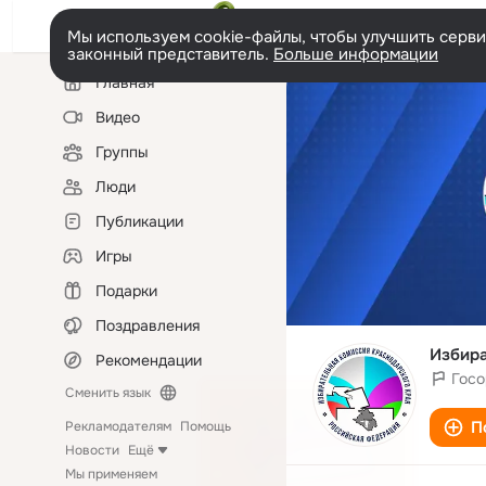
Мы используем cookie-файлы, чтобы улучшить сервис
законный представитель.
Больше информации
Левая
Главная
колонка
Видео
Группы
Люди
Публикации
Игры
Подарки
Поздравления
Избира
Рекомендации
Госо
Сменить язык
П
Рекламодателям
Помощь
Новости
Ещё
Мы применяем