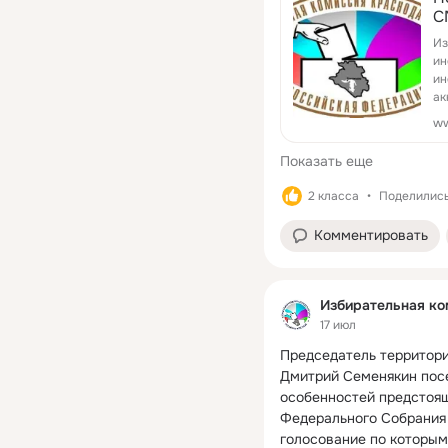
С
депутатов Государствен
Федерации девятого соз
Из
ин
которых состоится 18, 19
ин
ак
вс
ww
Показать еще
2 класса
Поделились:
Комментировать
Избирательная ко
17 июл
Председатель территори
Дмитрий Семенякин посе
особенностей предстоящ
Федерального Собрания 
голосование по которым 