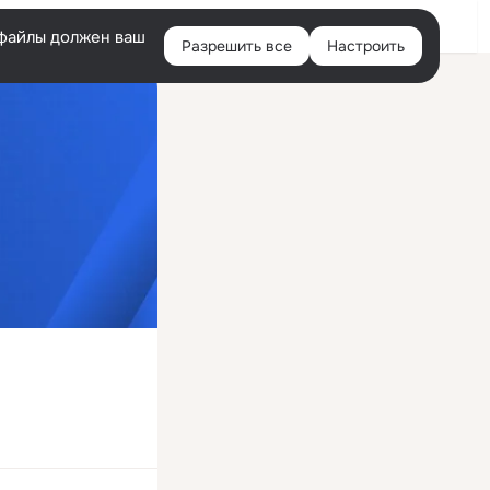
Войти
e-файлы должен ваш
Разрешить все
Настроить
Правая
колонка