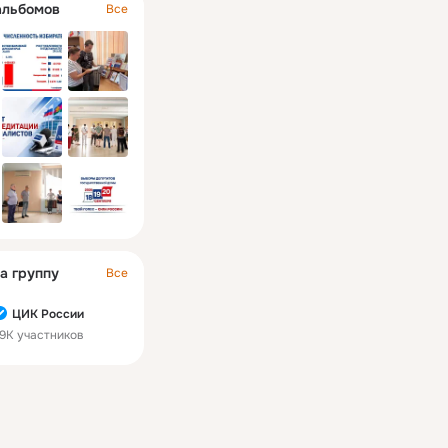
альбомов
Все
а группу
Все
ЦИК России
9K участников