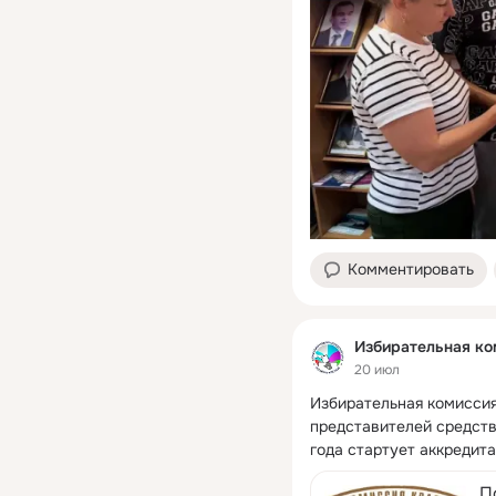
Комментировать
Избирательная ко
20 июл
Избирательная комиссия
представителей средств
года стартует аккредита
всего периода голосован
П
установлении итогов го