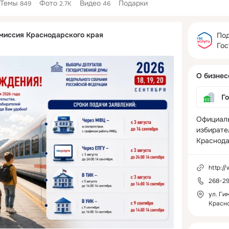
Темы
Фото
Видео
Подарки
849
2.7K
46
Дополнитель
миссия Краснодарского края
колонка
Под
Гос
О бизнес
Г
Официаль
избирате
Краснода
http://w
268-29
ул. Ги
Красн