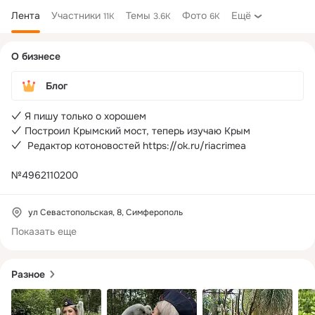
Лента
Участники
Темы
Фото
Ещё
11K
3.6K
6K
Дополнительная
О бизнесе
колонка
Блог
✓ Я пишу только о хорошем

✓ Построил Крымский мост, теперь изучаю Крым

✓  Редактор котоновостей https://ok.ru/riacrimea 

№4962110200
ул Севастопольская, 8, Симферополь
Показать еще
Разное