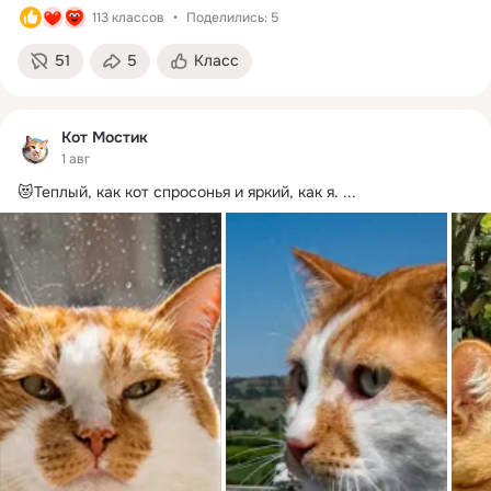
113 классов
Поделились: 5
51
5
Класс
Кот Мостик
1 авг
😻Теплый, как кот спросонья и яркий, как я.
 ...