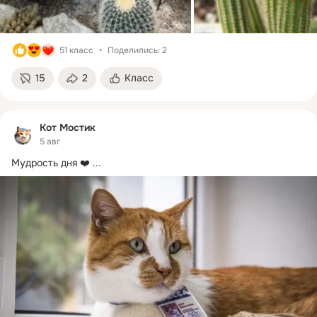
51 класс
Поделились: 2
15
2
Класс
Кот Мостик
5 авг
Мудрость дня ❤️
 ...