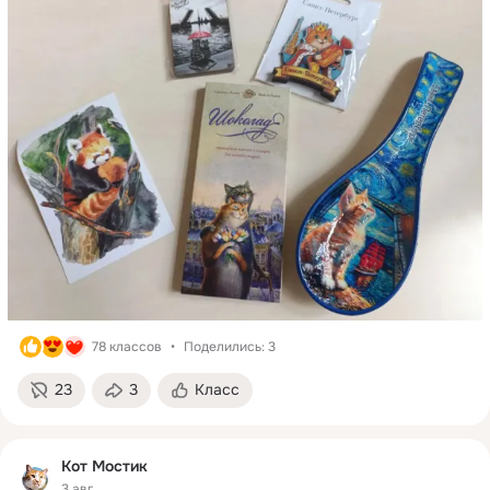
78 классов
Поделились: 3
23
3
Класс
Кот Мостик
3 авг