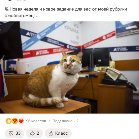
😺Новая неделя и новое задание для вас от моей рубрики 
#мойпитомец!
 ...
96 классов
Поделились: 2
33
2
Класс