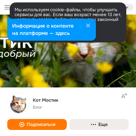
Войти
Мы используем cookie-файлы, чтобы улучшить
сервисы для вас. Если ваш возраст менее 13 лет,
настроить cookie-файлы должен ваш законный
представитель.
Больше информации
Информация о контенте
Разрешить все
Настроить
на платформе — здесь
Кот Мостик
Блог
Подписаться
Еще