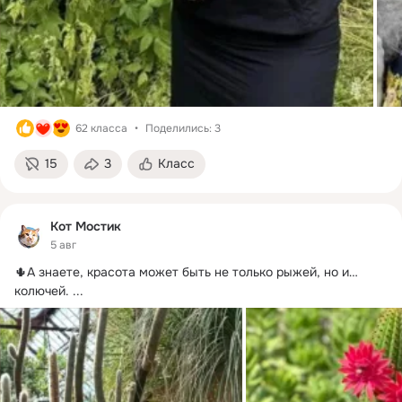
62 класса
Поделились: 3
15
3
Класс
Кот Мостик
5 авг
🌵А знаете, красота может быть не только рыжей, но и… 
колючей.
 ...