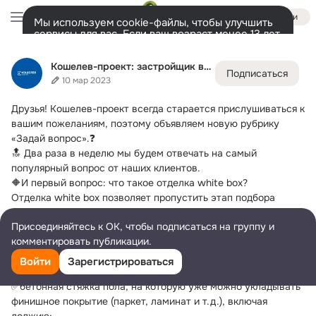
Войти
Мы используем cookie-файлы, чтобы улучшить
сервисы для вас. Если ваш возраст менее 13 лет,
настроить cookie-файлы должен ваш законный
Кошелев-проект: застройщик в Самаре
представитель.
Больше информации
Кошелев-проект: застройщик в Самаре
Подписаться
Разрешить все
Настроить
Лента
Участники
Темы
Фото
Ещё
1.1K
1.1K
2.1K
10 мар 2023
Друзья!
 Кошелев-проект всегда старается прислушиваться к 
Дополнительная
колонка
Всё
1 134
Обсуждаемые
вашим пожеланиям, поэтому объявляем новую рубрику 
«Задай вопрос».❓
🔝 Два раза в неделю мы будем отвечать на самый 
популярный вопрос от наших клиентов.
🔶И первый вопрос: что такое отделка white box?
Отделка white box позволяет пропустить этап подбора 
строительных материалов и поиск бригады.🛠
Присоединяйтесь к ОК, чтобы подписаться на группу и
✨Всю пыльную и грязную работу выполняет застройщик, 
комментировать публикации.
Вам остается только выбрать напольное покрытие, обои и 
т.д.
Войти
Зарегистрироваться
Что входит в отделку White Box в ЖК «Видный 2»:
✅бетонная стяжка пола, на которую уже можно укладывать 
финишное покрытие (паркет, ламинат и т.д.), включая 