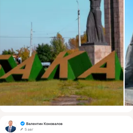
Фид
Валентин Коновалов
5 авг