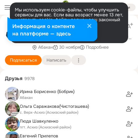
Войти
Мы используем cookie-файлы, чтобы улучшить
сервисы для вас. Если ваш возраст менее 13 лет,
настроить cookie-файлы должен ваш законный
Валентин Коновалов
представитель.
Больше информации
Информация о контенте
Мой канал: https://t.me/konovalov_khakasia19
Разрешить все
Настроить
на платформе — здесь
Заявление о регистрации в Роскомнадзоре от
26.12.2024 № 4972893693
Абакан
30 ноября
Подробнее
Подписаться
Написать
Друзья
9978
Ирина Борисенко (Бобрик)
Абакан
Ольга Саражакова(Чистогашева)
с. Верх-Аскиз (Аскизский район)
Люда Шавкуленко
пгт. Аскиз (Аскизский район)
Евгений Прилепов