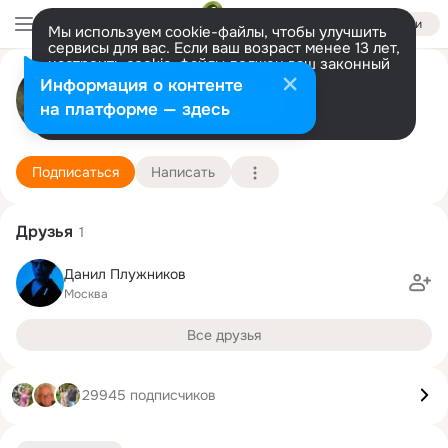
Войти
Мы используем cookie-файлы, чтобы улучшить
сервисы для вас. Если ваш возраст менее 13 лет,
настроить cookie-файлы должен ваш законный
Вениамин Кондратьев
представитель.
Больше информации
Информация о контенте
Разрешить все
Настроить
на платформе — здесь
Краснодар
1 сентября (55 лет)
Подробнее
Подписаться
Написать
Друзья
1
Данил Плужников
Москва
Все друзья
29945 подписчиков