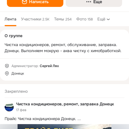
Написать
Еще
Лента
Участники
Темы
Фото
Ещё
2.5K
254
158
Дополнительная
О группе
колонка
Чистка кондиционеров, ремонт, обслуживание, заправка. 
Донецк. Выполняем мокрую - аква чистку с химобработкой.
Администратор:
Сергей Лях
Донецк
Закреплено
Чистка кондиционеров, ремонт, заправка Донецк
17 фев
Прайс Чистка кондиционера Донецк.
 ...