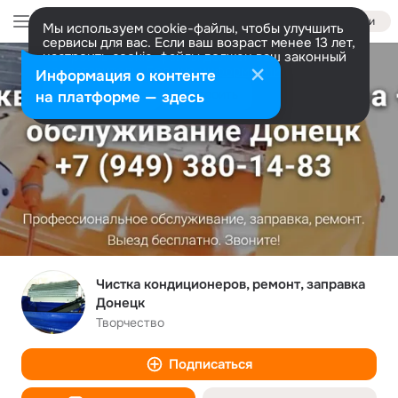
Войти
Мы используем cookie-файлы, чтобы улучшить
сервисы для вас. Если ваш возраст менее 13 лет,
настроить cookie-файлы должен ваш законный
представитель.
Больше информации
Информация о контенте
Разрешить все
Настроить
на платформе — здесь
Чистка кондиционеров, ремонт, заправка
Донецк
Творчество
Подписаться