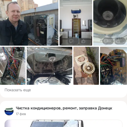
0
0
0
0
0
0
0
0
0
0
0
0
0
0
Показать еще
Чистка кондиционеров, ремонт, заправка Донецк
17 фев