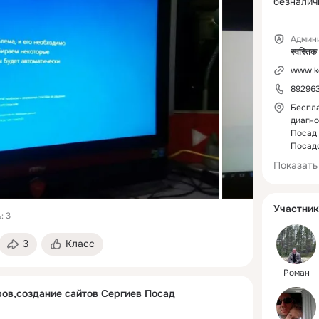
безналич
рассчет)
Низкие ц
Админ
Посаде!!!.
9.00 до 2
www.k
8-929-636
89296
http://vk
Беспла
диагно
Посад 
Посадс
Показать
Участник
: 3
3
Класс
Роман
ов,создание сайтов Сергиев Посад