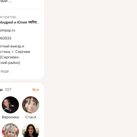
ный 
Быстро.Самые 
ены в Сергиев 
истратор:
 
www.kompsp.ru
 с 
स्वस्तिक Андрей и Юлия स्वस्तिक
1.00 Без выходных. 
ompsp.ru
-35-33 Андрей .  
363533
Группа Вконтакте: 
.com/club37583311
тный выезд и
стика, г. Сергиев
(Сергиево-
кий район)
 еще
и
107
Все
Вероника
Стася