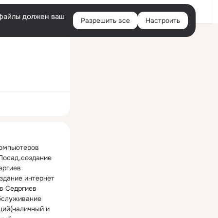
Войти
e-файлы должен ваш
Разрешить все
Настроить
Правая
колонка
ная
омпьютеров 
Посад,создание 
ергиев 
здание интернет 
в Седргиев 
служивание 
ций(наличный и 