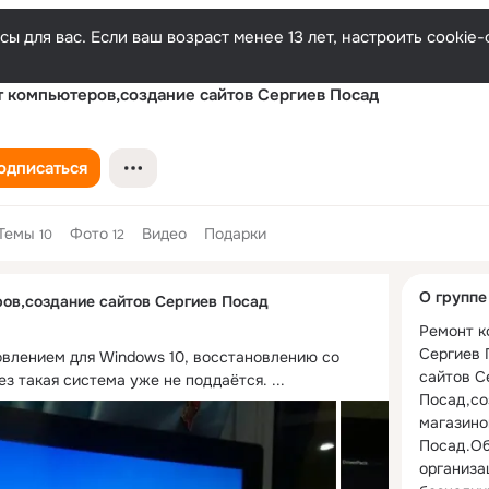
ы для вас. Если ваш возраст менее 13 лет, настроить cooki
 компьютеров,создание сайтов Сергиев Посад
одписаться
Темы
Фото
Видео
Подарки
10
12
Дополнитель
О группе
ов,создание сайтов Сергиев Посад
колонка
Ремонт к
Сергиев 
влением для Windows 10, восстановлению со 
сайтов С
ез такая система уже не поддаётся.
 ...
Посад,со
магазино
Посад.Об
организа