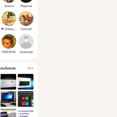
Алеся
Марина
❤ ОленьКа❤
Елисей
МАРИНА
Алексей
альбомов
Все