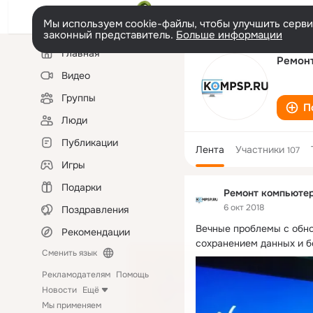
Мы используем cookie-файлы, чтобы улучшить сервис
законный представитель.
Больше информации
Левая
Главная
колонка
Ремонт
Видео
Группы
П
Люди
Публикации
Лента
Участники
107
Игры
Подарки
Ремонт компьютер
6 окт 2018
Поздравления
Вечные проблемы с обно
Рекомендации
сохранением данных и б
Сменить язык
Рекламодателям
Помощь
Новости
Ещё
Мы применяем