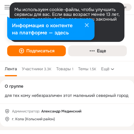
Войти
Мы используем cookie-файлы, чтобы улучшить
сервисы для вас. Если ваш возраст менее 13 лет,
настроить cookie-файлы должен ваш законный
представитель.
Больше информации
Информация о контенте
Кола - мой город
Разрешить все
Настроить
на платформе — здесь
Город, регион
Подписаться
Еще
Лента
Участники
Товары
Темы
Ещё
3.3K
1
1.5K
Дополнительная
О группе
колонка
для тех кому небезразличен этот маленький северный город
Администратор:
Александр Мединский
г. Кола (Кольский район)