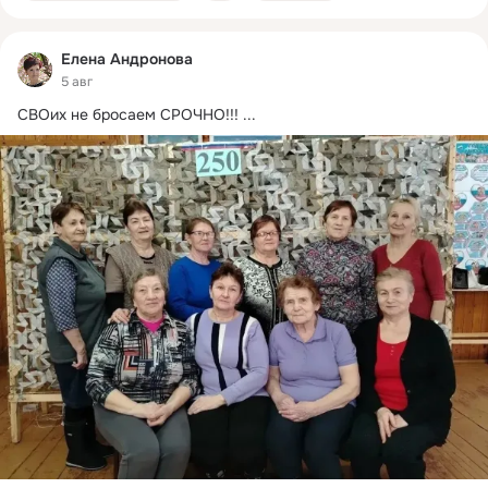
Елена Андронова
5 авг
СВОих не бросаем СРОЧНО!!!
 ...