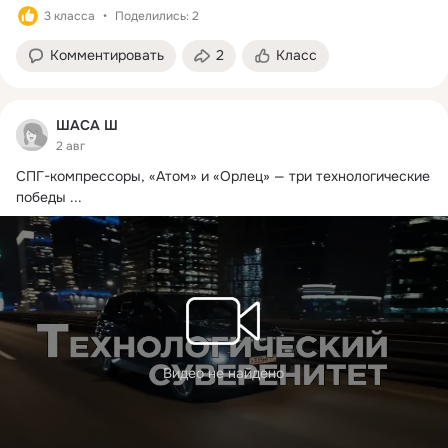
3 класса
Поделились: 2
Комментировать
2
Класс
ШАСА Ш
2 авг
СПГ-компрессоры, «Атом» и «Орлец» — три технологические 
победы
 ...
Видео не найдено