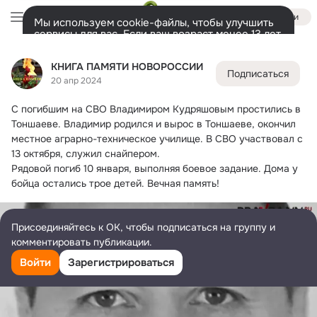
Войти
Мы используем cookie-файлы, чтобы улучшить
сервисы для вас. Если ваш возраст менее 13 лет,
настроить cookie-файлы должен ваш законный
КНИГА ПАМЯТИ НОВОРОССИИ
представитель.
Больше информации
КНИГА ПАМЯТИ НОВОРОССИИ
Подписаться
Разрешить все
Настроить
Лента
Участники
Темы
Фото
Ещё
73K
21K
23K
20 апр 2024
С погибшим на СВО Владимиром Кудряшовым простились в 
Дополнительная
колонка
Всё
21 304
Обсуждаемые
Тоншаеве.
 Владимир родился и вырос в Тоншаеве, окончил 
местное аграрно-техническое училище. В СВО участвовал с 
13 октября, служил снайпером.
Рядовой погиб 10 января, выполняя боевое задание. Дома у 
бойца остались трое детей. Вечная память!
Присоединяйтесь к ОК, чтобы подписаться на группу и
комментировать публикации.
Войти
Зарегистрироваться