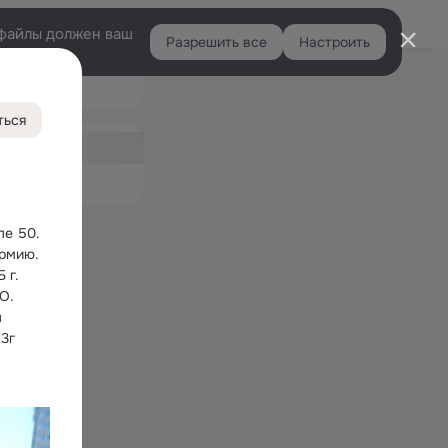
Войти
e-файлы должен ваш
Разрешить все
Настроить
Правая
Подарки
колонка
1
ться
ная
04
емые
е 50. 
рмию. 
г. 
. 
 
23г