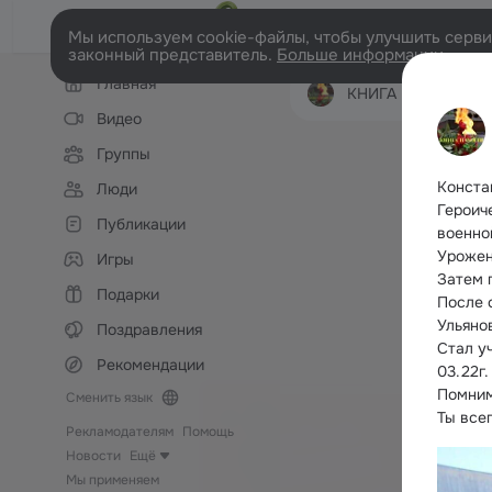
Мы используем cookie-файлы, чтобы улучшить сервис
законный представитель.
Больше информации
Левая
Главная
колонка
КНИГА ПАМЯТИ НОВО
Видео
Группы
Конста
Люди
Героич
Публикации
военно
Урожен
Игры
Затем п
Подарки
После 
Ульяно
Поздравления
Стал у
Рекомендации
03.22г.
Помни
Сменить язык
Ты все
Рекламодателям
Помощь
Новости
Ещё
Мы применяем