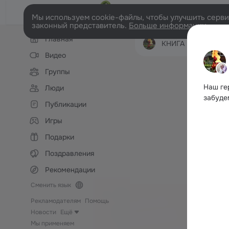
Мы используем cookie-файлы, чтобы улучшить сервис
законный представитель.
Больше информации
Левая
Главная
колонка
КНИГА ПАМЯТИ НОВО
Видео
Группы
Наш ге
Люди
забуде
Публикации
Игры
Подарки
Поздравления
Рекомендации
Сменить язык
Рекламодателям
Помощь
Новости
Ещё
Мы применяем