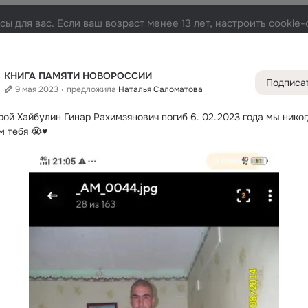
ы для вас. Если ваш возраст менее 13 лет, настроить cooki
РОССИИ
Лента
Участники
Темы
Фото
Видео
73K
21K
23K
26
КНИГА ПАМЯТИ НОВОРОССИИ
Подписа
9 мая 2023
предложила
Наталья Саломатова
Дополнитель
колонка
Всё
21 3
рой Хайбулин Гинар Рахимзянович погиб 6.
 02.2023 года мы никог
Обсужда
м тебя 😭♥