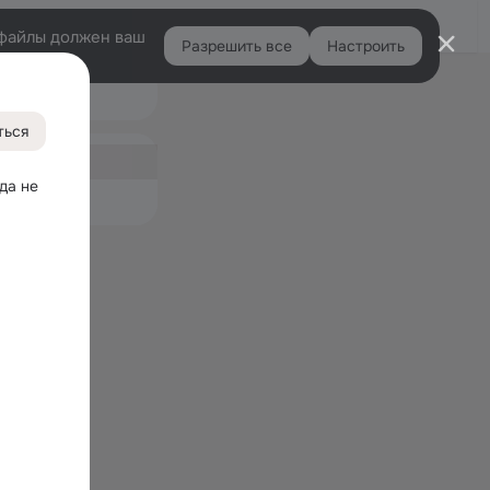
Войти
e-файлы должен ваш
Разрешить все
Настроить
Правая
Подарки
колонка
1
ться
ная
04
да не 
емые