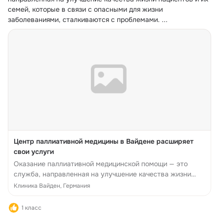
семей, которые в связи с опасными для жизни 
заболеваниями, сталкиваются с проблемами.
 ...
Центр паллиативной медицины в Вайдене расширяет
свои услуги
Оказание паллиативной медицинской помощи — это
служба, направленная на улучшение качества жизни
пациентов и их семей, которые в связи с опасными для
Клиника Вайден, Германия
жизни заболеваниями, сталкиваются с проблема...
1 класс