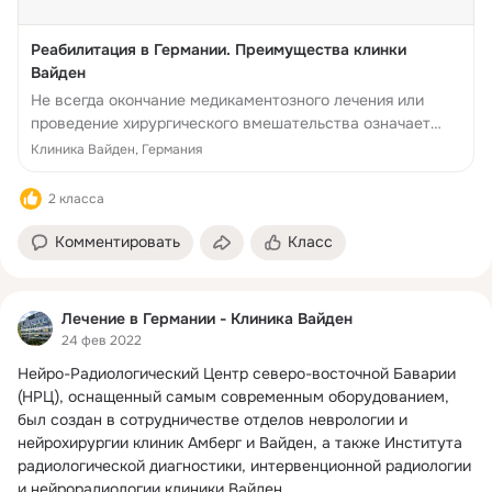
Реабилитация в Германии. Преимущества клинки
Вайден
Не всегда окончание медикаментозного лечения или
проведение хирургического вмешательства означает
окончание борьбы с патологией. Как правило, после
Клиника Вайден, Германия
проведенного тяжелого лечения пациенту требуется
длит...
2 класса
Комментировать
Класс
Лечение в Германии - Клиника Вайден
24 фев 2022
Нейро-Радиологический Центр северо-восточной Баварии 
(НРЦ), оснащенный самым современным оборудованием, 
был создан в сотрудничестве отделов неврологии и 
нейрохирургии клиник Амберг и Вайден, а также Института 
радиологической диагностики, интервенционной радиологии 
и нейрорадиологии клиники Вайден.
 ...