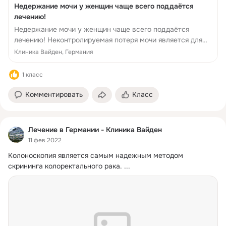
Недержание мочи у женщин чаще всего поддаётся
лечению!
Недержание мочи у женщин чаще всего поддаётся
лечению! Неконтролируемая потеря мочи является для
многих женщин больной темой, эта проблема сильно
Клиника Вайден, Германия
ограничивает их в повседневной жизни. Но даже е...
1 класс
Комментировать
Класс
Лечение в Германии - Клиника Вайден
11 фев 2022
Колоноскопия является самым надежным методом 
скрининга колоректального рака.
 ...