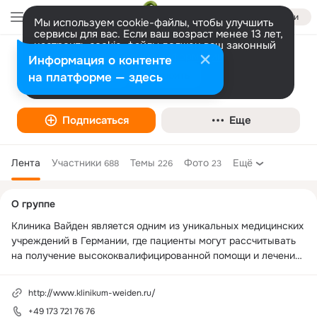
Войти
Мы используем cookie-файлы, чтобы улучшить
сервисы для вас. Если ваш возраст менее 13 лет,
настроить cookie-файлы должен ваш законный
представитель.
Больше информации
Информация о контенте
Лечение в Германии - Клиника Вайден
Разрешить все
Настроить
на платформе — здесь
Медицинский центр
Подписаться
Еще
Лента
Участники
Темы
Фото
Ещё
688
226
23
Дополнительная
О группе
колонка
Клиника Вайден является одним из уникальных медицинских 
учреждений в Германии, где пациенты могут рассчитывать 
на получение высококвалифицированной помощи и лечение 
практически любой болезни, к какой бы области медицины 
она ни относилась.
http://www.klinikum-weiden.ru/
+49 173 721 76 76