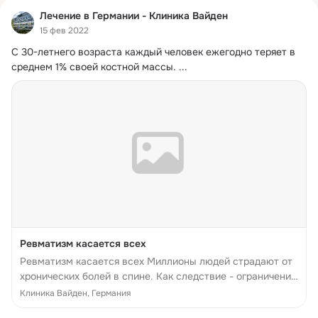
Лечение в Германии - Клиника Вайден
15 фев 2022
С 30-летнего возраста каждый человек ежегодно теряет в 
среднем 1% своей костной массы.
 ...
Ревматизм касается всех
Ревматизм касается всех Миллионы людей страдают от
хронических болей в спине. Как следствие - ограничение
подвижности и снижающееся качество жизни. С 30-
Клиника Вайден, Германия
летнего возраста каждый человек ежегодно теряет в