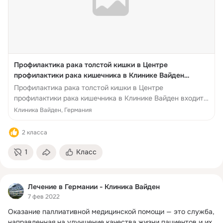
Профилактика рака толстой кишки в Центре
профилактики рака кишечника в Клинике Вайден
входит в Топ-3 Германии
Профилактика рака толстой кишки в Центре
профилактики рака кишечника в Клинике Вайден входит
в Топ-3 Германии Десять лет назад в Германи...
Клиника Вайден, Германия
2 класса
1
Класс
Лечение в Германии - Клиника Вайден
7 фев 2022
Оказание паллиативной медицинской помощи — это служба, 
направленная на улучшение качества жизни пациентов и их 