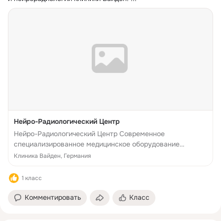
Нейро-Радиологический Центр
Нейро-Радиологический Центр Современное
специализированное медицинское оборудование
оказывает непосредственное влияние на здоровье, а во
Клиника Вайден, Германия
многих случаях позволяет спасти жизнь пациентам.
Нейро-Радиологический Центр северо-в...
1 класс
Комментировать
Класс