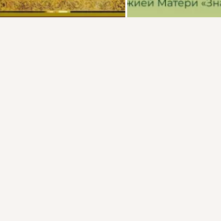
Присоединяйтесь к ОК, чтобы подписаться на группу и
комментировать публикации.
Войти
Зарегистрироваться
9 классов
Поделились: 1
Комментировать
1
Класс
Спаса Нерукотворного пустынь - Матушка Сепфора
31 июл