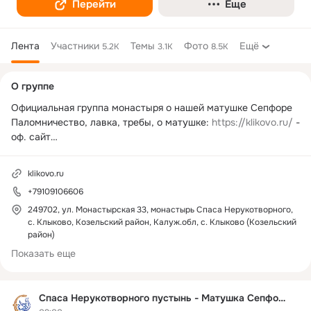
Перейти
Еще
Лента
Участники
Темы
Фото
Ещё
5.2K
3.1K
8.5K
Дополнительная
О группе
колонка
Официальная группа монастыря о нашей матушке Сепфоре

Паломничество, лавка, требы, о матушке: 
https://klikovo.ru/
 - 
https://proskomidiya.ru/
 - подача треб

klikovo.ru
https://t.me/Klikovo_Sepfora
+79109106606
https://vk.com/klikovo
 - группа в VK
249702, ул. Монастырская 33, монастырь Спаса Нерукотворного,
с. Клыково, Козельский район, Калуж.обл, с. Клыково (Козельский
район)
Показать еще
Спаса Нерукотворного пустынь - Матушка Сепфора