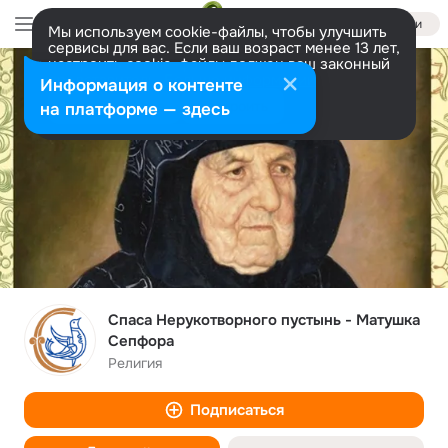
Войти
Мы используем cookie-файлы, чтобы улучшить
сервисы для вас. Если ваш возраст менее 13 лет,
настроить cookie-файлы должен ваш законный
представитель.
Больше информации
Информация о контенте
Разрешить все
Настроить
на платформе — здесь
Спаса Нерукотворного пустынь - Матушка
Сепфора
Религия
Подписаться