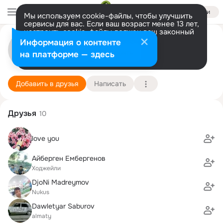
Войти
Мы используем cookie-файлы, чтобы улучшить
сервисы для вас. Если ваш возраст менее 13 лет,
настроить cookie-файлы должен ваш законный
представитель.
Больше информации
kitapxana com
Информация о контенте
Разрешить все
Настроить
на платформе — здесь
Нукус
1 сентября (34 года)
Подробнее
Добавить в друзья
Написать
Друзья
10
love you
Айберген Ембергенов
Ходжейли
DjoNi Madreymov
Nukus
Dawletyar Saburov
almaty