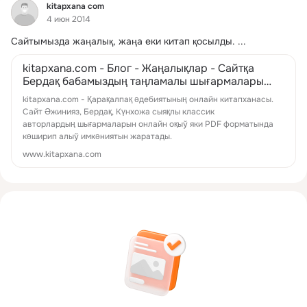
Фид
kitapxana com
4 июн 2014
Сайтымызда жаңалық, жаңа еки китап қосылды.
 ...
kitapxana.com - Блог - Жаңалықлар - Сайтқа
Бердақ бабамыздың таңламалы шығармалары
ҳәм Қырық қыз дәстаны қосылды
kitapxana.com - Қарақалпақ әдебиятының онлайн китапханасы.
Сайт Әжинияз, Бердақ, Күнхожа сыяқлы классик
авторлардың шығармаларын онлайн оқыў яки PDF форматында
көширип алыў имкәниятын жаратады.
www.kitapxana.com