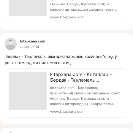
Әжинияз, Бердақ, Күнхожа сыяқлы
классик авторлардың шығармаларын
онлайн оқыў яки PDF форматында
www.kitapxana.com
көширип алыў имкәниятын жаратады.
Фид
kitapxana com
4 июн 2014
"Бердақ - Таңламалы шығармаларының жыйнағы"н оқыў 
ушын төмендеги силтемеге өтиң.
kitapxana.com - Китаплар -
Бердақ - Таңламалы
шығармаларының жыйнағы
kitapxana.com - Қарақалпақ
әдебиятының онлайн китапханасы. Сайт
Әжинияз, Бердақ, Күнхожа сыяқлы
классик авторлардың шығармаларын
онлайн оқыў яки PDF форматында
www.kitapxana.com
көширип алыў имкәниятын жаратады.