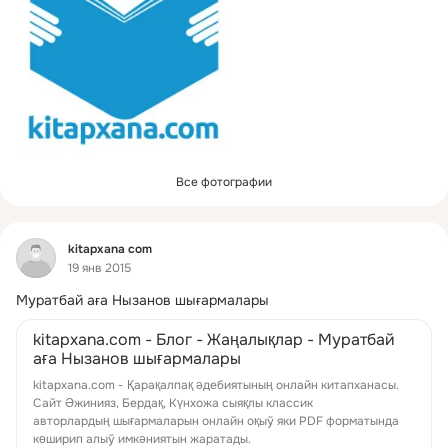
Все фотографии
Фид
kitapxana com
19 янв 2015
Муратбай аға Нызанов шығармалары
kitapxana.com - Блог - Жаңалықлар - Муратбай
аға Нызанов шығармалары
kitapxana.com - Қарақалпақ әдебиятының онлайн китапханасы.
Сайт Әжинияз, Бердақ, Күнхожа сыяқлы классик
авторлардың шығармаларын онлайн оқыў яки PDF форматында
көширип алыў имкәниятын жаратады.