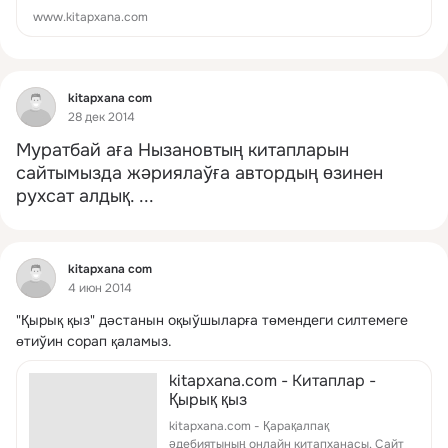
www.kitapxana.com
Фид
kitapxana com
28 дек 2014
Муратбай аға Нызановтың китапларын 
сайтымызда жәриялаўға автордың өзинен 
рухсат алдық.
 ...
Фид
kitapxana com
4 июн 2014
"Қырық қыз" дәстанын оқыўшыларға төмендеги силтемеге 
өтиўин сорап қаламыз.
kitapxana.com - Китаплар -
Қырық қыз
kitapxana.com - Қарақалпақ
әдебиятының онлайн китапханасы. Сайт