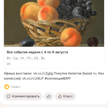
Все события недели с 4 по 9 августа
Вт., Ср., Чт., Пт., Сб., Вс.
VK
Афиша выставок:
vk.cc/cZylIg Покупка билетов (kassir ru, без 
комиссии): vk.cc/cUiXLP #коллекцияВХМ
1 класс
Комментировать
Класс