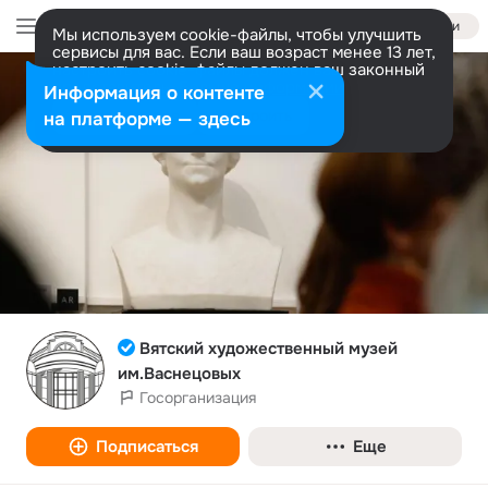
Войти
Мы используем cookie-файлы, чтобы улучшить
сервисы для вас. Если ваш возраст менее 13 лет,
настроить cookie-файлы должен ваш законный
представитель.
Больше информации
Информация о контенте
Разрешить все
Настроить
на платформе — здесь
Вятский художественный музей
им.Васнецовых
Госорганизация
Подписаться
Еще