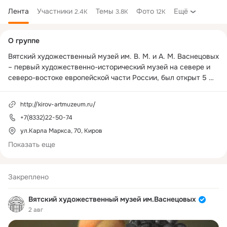
Лента
Участники
Темы
Фото
Ещё
2.4K
3.8K
12K
Дополнительная
О группе
колонка
Вятский художественный музей им. В. М. и А. М. Васнецовых 
– первый художественно-исторический музей на севере и 
северо-востоке европейской части России, был открыт 5 
(18) декабря 1910 года. 

http://kirov-artmuzeum.ru/
Основание музея и комплектование его первой коллекции 
+7(8332)22-50-74
связано с именами художников-земляков Виктора и 
Аполлинария Васнецовых. Именно им принадлежит идея 
ул.Карла Маркса, 70, Киров
создания художественного музея в родном городе.
Показать еще
Закреплено
Вятский художественный музей им.Васнецовых
2 авг