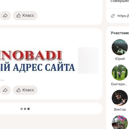
соверше
Класс
https:/
Участник
Юрий
 ...
Екатерина
Класс
Виктор
загрузка