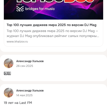
Top 100 лучших диджеев мира 2025 по версии DJ Mag
Top 100 лучших диджеев мира 2025 по версии DJ Mag —
журнал DJ Mag опубликовал рейтинг самых популярных
диджеев мира в 2025 году.
www.khalzov.ru
Фид
Александр Хальзов
26 сен 2025
4️⃣0️⃣
Фид
Александр Хальзов
14 мая 2025
19 лет на Last FM