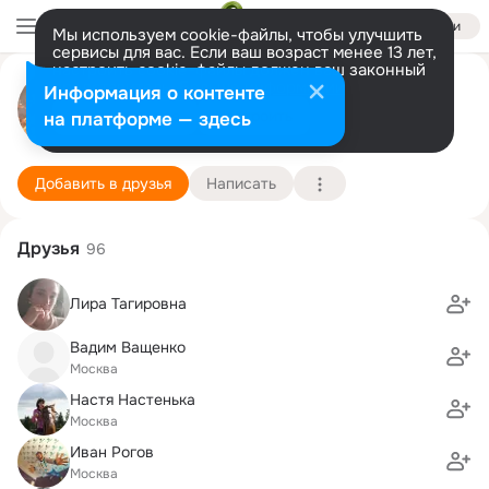
Войти
Мы используем cookie-файлы, чтобы улучшить
сервисы для вас. Если ваш возраст менее 13 лет,
настроить cookie-файлы должен ваш законный
представитель.
Больше информации
Александр Хальзов
Информация о контенте
Разрешить все
Настроить
на платформе — здесь
Москва
26 сентября
Подробнее
Добавить в друзья
Написать
Друзья
96
Лира Тагировна
Вадим Ващенко
Москва
Настя Настенька
Москва
Иван Рогов
Москва