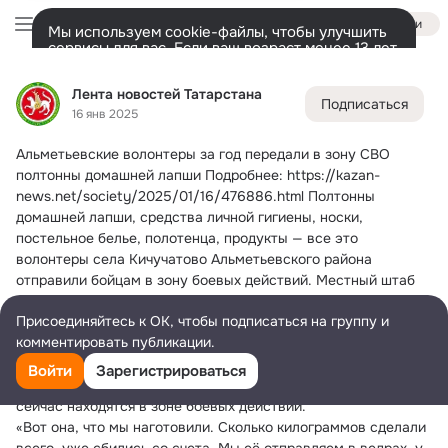
Войти
Мы используем cookie-файлы, чтобы улучшить
сервисы для вас. Если ваш возраст менее 13 лет,
настроить cookie-файлы должен ваш законный
Лента новостей Татарстана
представитель.
Больше информации
Лента новостей Татарстана
Подписаться
Разрешить все
Настроить
Лента
Участники
Темы
Фото
Ещё
404
48K
16K
16 янв 2025
Альметьевские волонтеры за год передали в зону СВО 
Дополнительная
колонка
Всё
48 735
Обсуждаемые
полтонны домашней лапши
 Подробнее: https://kazan-
news.net/society/2025/01/16/476886.html Полтонны 
домашней лапши, средства личной гигиены, носки, 
постельное белье, полотенца, продукты — все это 
волонтеры села Кичучатово Альметьевского района 
отправили бойцам в зону боевых действий. Местный штаб 
работает уже почти 3 года. Он появился по инициативе 
Присоединяйтесь к ОК, чтобы подписаться на группу и
сельского хазрата и его жены, а само производство 
комментировать публикации.
развернуто в помещении медресе.
Здесь лапшу готовят по особому рецепту. Специальные 
Войти
Зарегистрироваться
ингредиенты — любовь и забота о бойцах СВО, которые 
сейчас находятся в зоне боевых действий.
«Вот она, что мы наготовили. Сколько килограммов сделали 