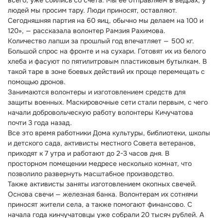
всего, уже сбились со счета. Мы её отправляем в ведрах, у 
людей мы просим тару. Люди приносят, оставляют. 
Сегодняшняя партия на 60 яиц, обычно мы делаем на 100 и 
120», — рассказала волонтер Рамзия Рахимова.
Количество лапши за прошлый год впечатляет — 500 кг. 
Большой спрос на фронте и на сухари. Готовят их из белого 
хлеба и фасуют по пятилитровым пластиковым бутылкам. В 
такой таре в зоне боевых действий их проще перемещать с 
помощью дронов.
Занимаются волонтеры и изготовлением средств для 
защиты военных. Маскировочные сети стали первым, с чего 
начали добровольческую работу волонтеры Кичучатова 
почти 3 года назад.
Все это время работники Дома культуры, библиотеки, школы 
и детского сада, активисты местного Совета ветеранов, 
приходят к 7 утра и работают до 2-3 часов дня. В 
просторном помещении медресе несколько комнат, что 
позволило развернуть масштабное производство.
Также активисты заняты изготовлением окопных свечей. 
Основа свечи — железная банка. Волонтерам их сотнями 
приносят жители села, а также помогают финансово. С 
начала года кинчучатовцы уже собрали 20 тысяч рублей. А 