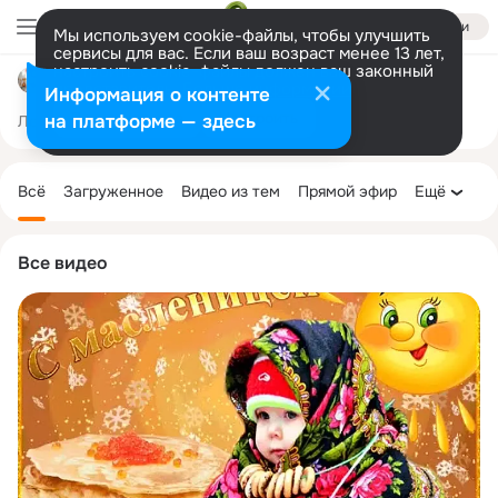
Войти
Мы используем cookie-файлы, чтобы улучшить
сервисы для вас. Если ваш возраст менее 13 лет,
настроить cookie-файлы должен ваш законный
Капелька Радости!
представитель.
Больше информации
Информация о контенте
Разрешить все
Настроить
на платформе — здесь
Лента
Участники
Темы
Фото
Ещё
25K
8.7K
9.7K
Дополнительная
колонка
Всё
Загруженное
Видео из тем
Прямой эфир
Ещё
Все видео