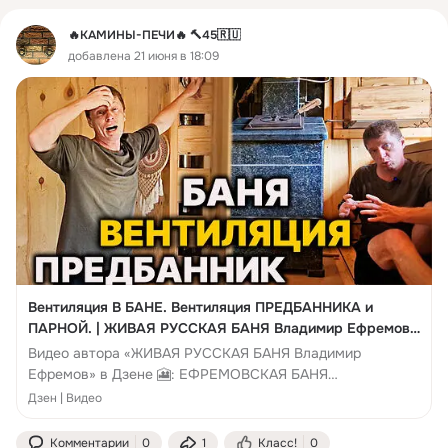
Рассказать не скрывая улыбки,
🔥КАМИНЫ-ПЕЧИ🔥 🔨45🇷🇺
Мама грела водичку в печи,
добавлена 21 июня в 18:09
Нам чумазым, помыть свои лички.  
*
Это фото пронзает века,
Взгляд мальчонки на нас устремлён,
Это Русь в нём о
Вентиляция В БАНЕ. Вентиляция ПРЕДБАННИКА и
ПАРНОЙ. | ЖИВАЯ РУССКАЯ БАНЯ Владимир Ефремов |
Дзен
Видео автора «ЖИВАЯ РУССКАЯ БАНЯ Владимир
Ефремов» в Дзене 🎦: ЕФРЕМОВСКАЯ БАНЯ
https://clc.to/REI3_Q БАНЯ и ПУТЕШЕСТВИЕ на АЛТАЕ +7
Дзен | Видео
903 919 57 66 БАНИ в ...
Комментарии
0
1
Класс!
0