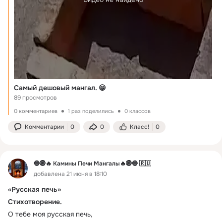
Самый дешовый мангал. 😁
89 просмотров
0 комментариев
1 раз поделились
0 классов
Комментарии
0
0
Класс!
0
🔵🌐🔥 Камины Печи Мангалы🔥🌐🔵 🇷🇺
добавлена 21 июня в 18:10
«Русская печь»
Стихотворение.
О тебе моя русская печь,