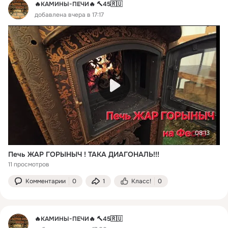
🔥КАМИНЫ-ПЕЧИ🔥 🔨45🇷🇺
добавлена вчера в 17:17
08:13
Печь ЖАР ГОРЫНЫЧ ! ТАКА ДИАГОНАЛЬ!!!
11 просмотров
Комментарии
0
1
Класс!
0
🔥КАМИНЫ-ПЕЧИ🔥 🔨45🇷🇺