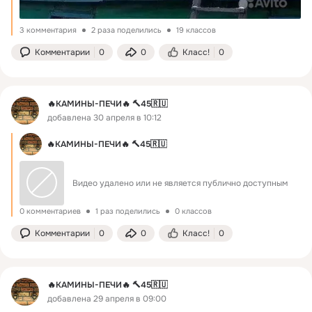
3 комментария
2 раза поделились
19 классов
Комментарии
0
0
Класс!
0
🔥КАМИНЫ-ПЕЧИ🔥 🔨45🇷🇺
добавлена 30 апреля в 10:12
🔥КАМИНЫ-ПЕЧИ🔥 🔨45🇷🇺
Видео удалено или не является публично доступным
0 комментариев
1 раз поделились
0 классов
Комментарии
0
0
Класс!
0
🔥КАМИНЫ-ПЕЧИ🔥 🔨45🇷🇺
добавлена 29 апреля в 09:00