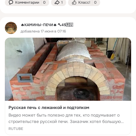
#уличныйкомплек #ви...
Комментарии
0
1
Класс!
0
🔥КАМИНЫ-ПЕЧИ🔥 🔨45🇷🇺
добавлена 17 июня в 07:16
Русская печь с лежанкой и подтопком
Видео может быть полезно для тех, кто подумывает о
строительстве русской печи. Заказчик хотел большую
печь с лежанкой и подтопком. В русской печи он
RUTUBE
планировал готовить еду, а подтопок нужен, как