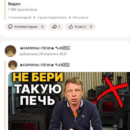
Видео
7 189 просмотров
1 комментарий
2 раза поделились
94 класса
Комментарии
0
1
Класс!
0
🔥КАМИНЫ-ПЕЧИ🔥 🔨45🇷🇺
добавлена 28 апреля в 18:21
🔥КАМИНЫ-ПЕЧИ🔥 🔨45🇷🇺