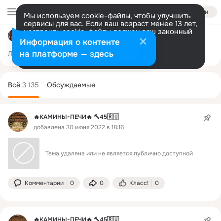
Войти
Мы используем cookie-файлы, чтобы улучшить
сервисы для вас. Если ваш возраст менее 13 лет,
настроить cookie-файлы должен ваш законный
🔵🌐🔥 Камины Печи Мангалы🔥🌐🔵 🇷🇺
представитель.
Больше информации
Информация о контенте
Разрешить все
Настроить
на платформе — здесь
Лента
Участники
Товары
Темы
Ещё
5.9K
1
3.1K
Дополнительная
колонка
Всё
3 135
Обсуждаемые
🔥КАМИНЫ-ПЕЧИ🔥 🔨45🇷🇺
добавлена 30 июня 2022 в 18:16
Тема удалена или не является публично доступной
Комментарии
0
0
Класс!
0
🔥КАМИНЫ-ПЕЧИ🔥 🔨45🇷🇺