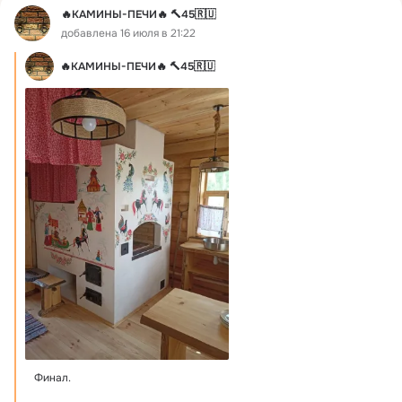
🔥КАМИНЫ-ПЕЧИ🔥 🔨45🇷🇺
добавлена 16 июля в 21:22
🔥КАМИНЫ-ПЕЧИ🔥 🔨45🇷🇺
Финал.