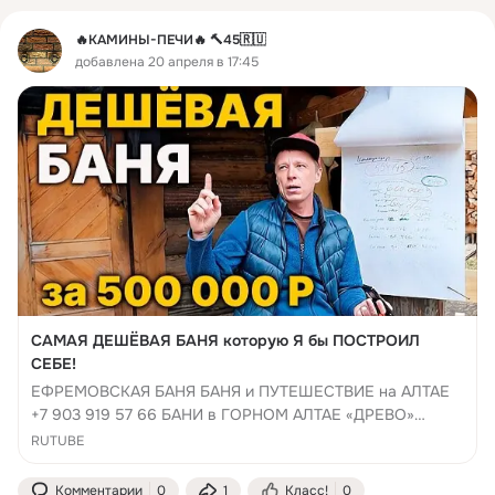
🔥КАМИНЫ-ПЕЧИ🔥 🔨45🇷🇺
добавлена 20 апреля в 17:45
САМАЯ ДЕШЁВАЯ БАНЯ которую Я бы ПОСТРОИЛ
СЕБЕ!
ЕФРЕМОВСКАЯ БАНЯ БАНЯ и ПУТЕШЕСТВИЕ на АЛТАЕ
+7 903 919 57 66 БАНИ в ГОРНОМ АЛТАЕ «ДРЕВО»
БАННЫЕ ПЕЧИ ТЕХНОЛИТ ДЫМОХОДЫ ВЕРМИЛОДЖИК
RUTUBE
ЛИЧНЫЙ АККАУНТ в Telegram - Vladimirbania Есть
интересное предложение при ...
Комментарии
0
1
Класс!
0