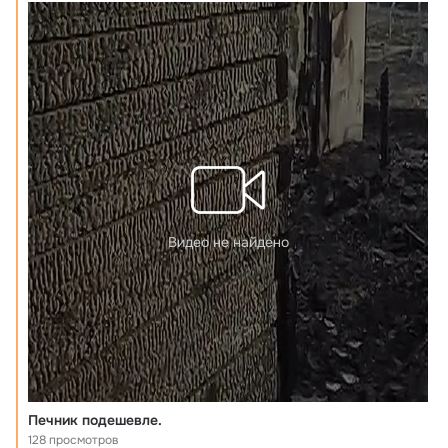
армирован — это снижает степень его нагрева и тем самым 
существенно увеличивает срок службы печи. По периметру 
контура равномерно распределены конвекционные окна: через них 
тепло от разогретого первого контура поступает в парную. Внутри 
печи размещена вместительная ёмкость из нержавеющей стали с 
дверцей — она предназначена для закладки камней и подачи пара в 
парную.

Эта печь — настоящий выбор для
Видео не найдено
Печник подешевле.
128 просмотров