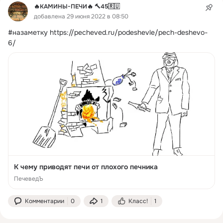
🔥КАМИНЫ-ПЕЧИ🔥 🔨45🇷🇺
добавлена 29 июня 2022 в 08:50
#назаметку
https://pecheved.ru/podeshevle/pech-deshevo-
6/
К чему приводят печи от плохого печника
ПечеведЪ
Комментарии
0
1
Класс!
1