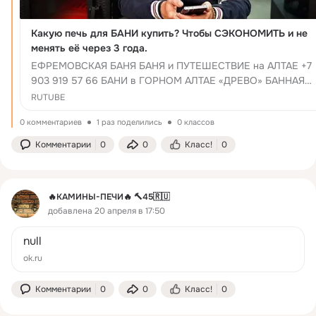
Какую печь для БАНИ купить? Чтобы СЭКОНОМИТЬ и не
менять её через 3 года.
ЕФРЕМОВСКАЯ БАНЯ БАНЯ и ПУТЕШЕСТВИЕ на АЛТАЕ +7
903 919 57 66 БАНИ в ГОРНОМ АЛТАЕ «ДРЕВО» БАННАЯ
ПЕЧЬ ИСКАНДЕР ДЫМОХОДЫ ВЕРМИЛОДЖИК ЛИЧНЫЙ
RUTUBE
АККАУНТ в Telegram - Vladimirbania Есть ...
0 комментариев
1 раз поделились
0 классов
Комментарии
0
0
Класс!
0
🔥КАМИНЫ-ПЕЧИ🔥 🔨45🇷🇺
добавлена 20 апреля в 17:50
null
ok.ru
Комментарии
0
0
Класс!
0