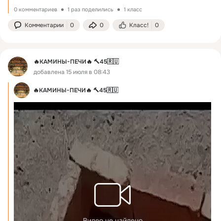
0 комментариев
1 раз поделились
1 класс
Комментарии
0
0
Класс!
0
🔥КАМИНЫ-ПЕЧИ🔥 🔨45🇷🇺
добавлена 15 июля в 08:43
🔥КАМИНЫ-ПЕЧИ🔥 🔨45🇷🇺
Видео не найдено