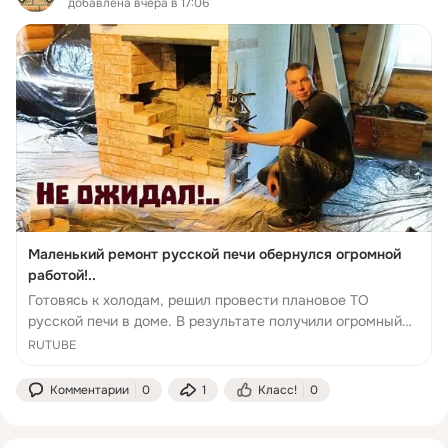
добавлена вчера в 17:06
Маленький ремонт русской печи обернулся огромной
работой!..
Готовясь к холодам, решил провести плановое ТО
русской печи в доме. В результате получили огромный
объем незапланированной работы!.. Наш основной канал
RUTUBE
в Телеграм - Телеграмм - канал , где ежед...
Комментарии
0
1
Класс!
0