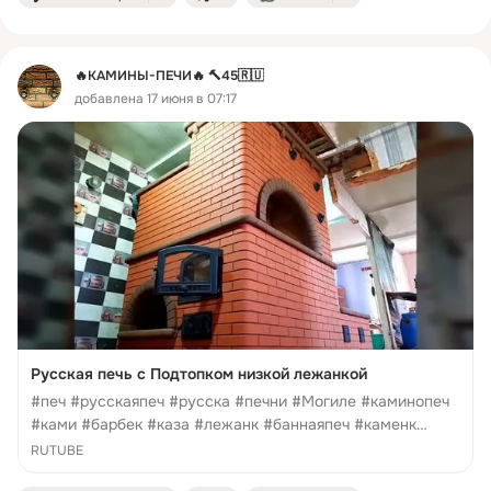
🔥КАМИНЫ-ПЕЧИ🔥 🔨45🇷🇺
добавлена 17 июня в 07:17
Русская печь с Подтопком низкой лежанкой
#печ #русскаяпеч #русска #печни #Могиле #каминопеч
#ками #барбек #каза #лежанк #баннаяпеч #каменк
#чертеж #порядовк #печьцен #печникмогиле
RUTUBE
#гильдияпечнико #кладк #кирпич #печьцен #грубк #групк