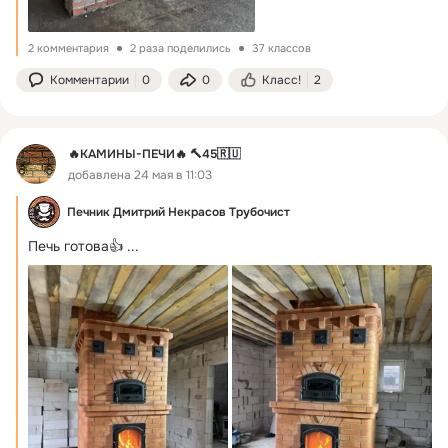
2 комментария
2 раза поделились
37 классов
Комментарии
0
0
Класс!
2
🔥КАМИНЫ-ПЕЧИ🔥 🔨45🇷🇺
добавлена 24 мая в 11:03
Печник Дмитрий Некрасов Трубочист
Печь готова👍
 ...