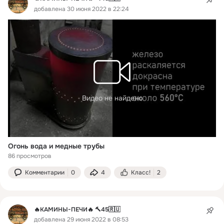
добавлена 30 июня 2022 в 22:24
Видео не найдено
Огонь вода и медные трубы
86 просмотров
Комментарии
0
4
Класс!
2
🔥КАМИНЫ-ПЕЧИ🔥 🔨45🇷🇺
добавлена 29 июня 2022 в 08:53