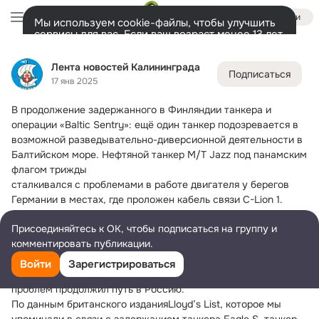
Войти
Мы используем cookie-файлы, чтобы улучшить
сервисы для вас. Если ваш возраст менее 13 лет,
настроить cookie-файлы должен ваш законный
Лента новостей Калининграда
представитель.
Больше информации
Лента новостей Калининграда
Подписаться
Разрешить все
Настроить
Лента
Участники
Темы
Фото
Ещё
329
49K
19K
17 янв 2025
В продолжение задержанного в Финляндии танкера и 
Дополнительная
колонка
Всё
49 449
Обсуждаемые
операции «Baltic Sentry»: ещё один танкер подозревается в 
возможной разведывательно-диверсионной деятельности в 
Балтийском море.
 Нефтяной танкер M/T Jazz под панамским 
флагом трижды
сталкивался с проблемами в работе двигателя у берегов 
Германии в местах, где проложен кабель связи C-Lion 1.
Следовавшее из Суданасудно стало на якорь 29 декабря в 
Присоединяйтесь к ОК, чтобы подписаться на группу и
районе финского города Ханко из-за остановки двигателя. 
комментировать публикации.
Для контроля за ситуацией береговая охрана Финляндии 
направила в зону происшествия буксир и патрульное судно 
Войти
Зарегистрироваться
Turva. 31 декабря танкер после устранения технических 
проблем продолжил путь в Россию.
По данным британского изданияLloyd’s List, которое мы 