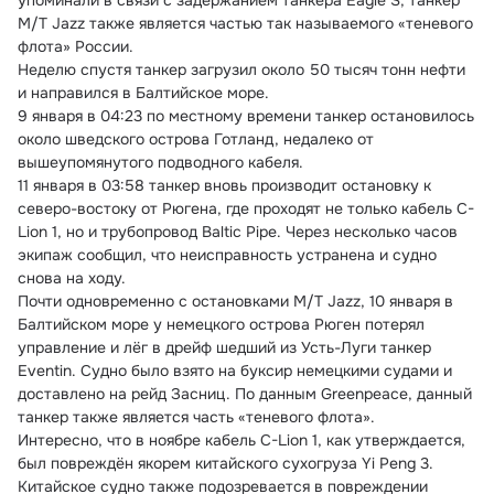
упоминали в связи с задержанием танкера Eagle S, танкер 
M/T Jazz также является частью так называемого «теневого 
флота» России.
Неделю спустя танкер загрузил около 50 тысяч тонн нефти 
и направился в Балтийское море.
9 января в 04:23 по местному времени танкер остановилось 
около шведского острова Готланд, недалеко от 
вышеупомянутого подводного кабеля.
11 января в 03:58 танкер вновь производит остановку к 
северо-востоку от Рюгена, где проходят не только кабель C-
Lion 1, но и трубопровод Baltic Pipe. Через несколько часов 
экипаж сообщил, что неисправность устранена и судно 
снова на ходу.
Почти одновременно с остановками M/T Jazz, 10 января в 
Балтийском море у немецкого острова Рюген потерял 
управление и лёг в дрейф шедший из Усть-Луги танкер 
Eventin. Судно было взято на буксир немецкими судами и 
доставлено на рейд Засниц. По данным Greenpeace, данный 
танкер также является часть «теневого флота».
Интересно, что в ноябре кабель C-Lion 1, как утверждается, 
был повреждён якорем китайского сухогруза Yi Peng 3. 
Китайское судно также подозревается в повреждении 