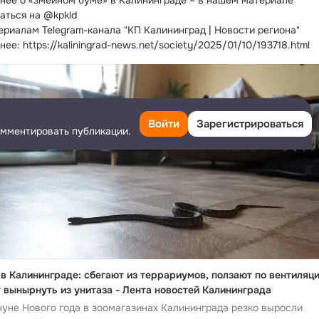
нее о «змеином буме» в Калининграде – в нашем материале
аться на @kpkld
ериалам Telegram-канала "КП Калининград | Новости региона"
ее: https://kaliningrad-news.net/society/2025/01/10/193718.html
Войти
Зарегистрироваться
омментировать публикации.
в Калининграде: сбегают из террариумов, ползают по вентиляци
 вынырнуть из унитаза - Лента новостей Калининграда
уне Нового года в зоомагазинах Калининграда резко выросли