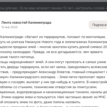
ы для вас. Если ваш возраст менее 13 лет, настроить cooki
инграда
Лента
Участники
Темы
Фото
Видео
329
49K
19K
Лента новостей Калининграда
Подписа
10 янв 2025
Дополнитель
колонка
Всё
49 4
 Калининграде: сбегают из террариумов, ползают по вентиляции, 
уть из унитаза
 Накануне Нового года в зоомагазинах Калинингра
Обсужда
выросли продажи змей – многие захотели купить домой символ 20
точному календарю. Правда, не все догадываются, чем чревато 
ание такого питомца.
ельцы недооценивают змей. А они могут пролезать в самые узкие 
гать дверцы террариума, если нет замка, преодолевать всяческие
ствия, - предупреждает Александр Хлевтов, главный специалист с
риум» Калининградского зоопарка. - Змея легко проползет через 
цию к соседям, вылезет у них где-нибудь в туалете. В новостройк
роблемы со стыками, технические отверстия за плинтусами, 
яционные, водопроводные и канализационные тоннели, каналы для
. Этими ходами змеи и пользуются. Нам частенько звонят из МЧС с
ой опознать змею по фото, даже помочь изловить.