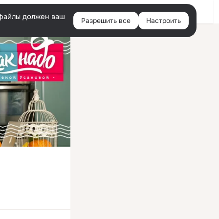
Войти
e-файлы должен ваш
Разрешить все
Настроить
Правая
колонка