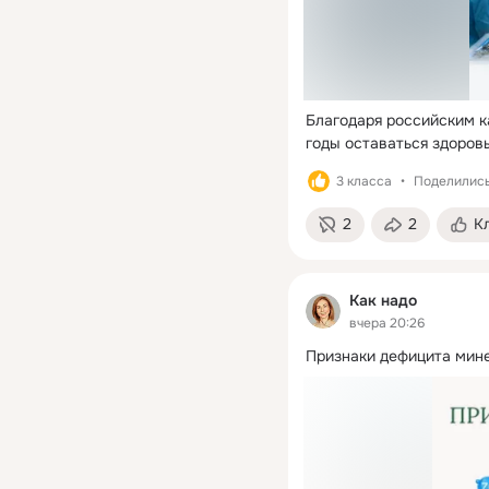
Благодаря российским к
годы оставаться здоров
3 класса
Поделились
2
2
К
Как надо
вчера 20:26
Признаки дефицита мине