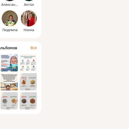
Александр
Антон
Людмила
Нонна
альбомов
Все