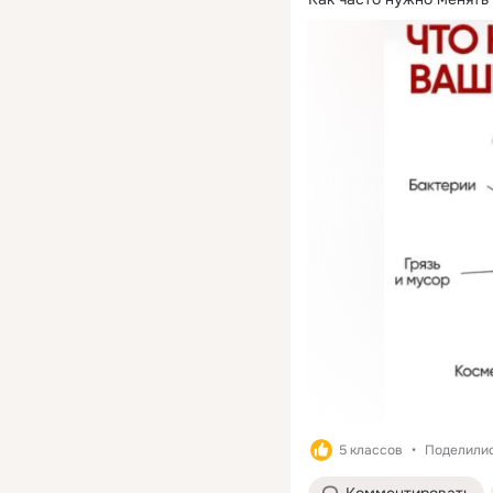
5 классов
Поделилис