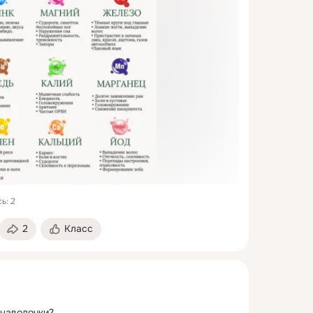
ь: 2
2
Класс
 наволочки?
 ...