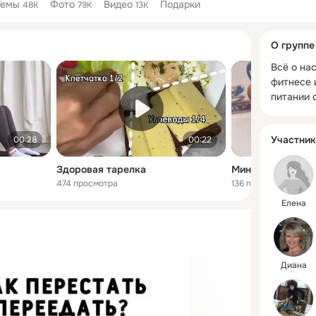
Темы
Фото
Видео
Подарки
48K
79K
13K
Дополнитель
О группе
колонка
Всё о нас
фитнесе 
питании 
Участник
00:28
00:22
Здоровая тарелка
Минутка юмора
474 просмотра
136 просмотров
Елена
Диана