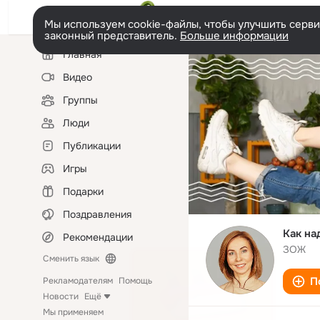
Мы используем cookie-файлы, чтобы улучшить сервис
законный представитель.
Больше информации
Левая
Главная
колонка
Видео
Группы
Люди
Публикации
Игры
Подарки
Поздравления
Как на
Рекомендации
ЗОЖ
Сменить язык
П
Рекламодателям
Помощь
Новости
Ещё
Мы применяем