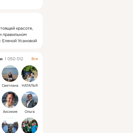
ная
тоящей красоте, 
и правильном 
с Еленой Усановой
и
1 050 012
Все
00:20
00:26
Правило здоровой тарелки
Тренировк
162 просмотра
424 просмо
Cветлана
НАТАЛЬЯ
Аксиния
Ольга