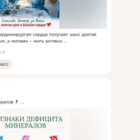
ардиохирургам сердце получает шанс долгие 
ым, а человек — жить активно
 ...
: 2
ласс
ралов 💊
 ...