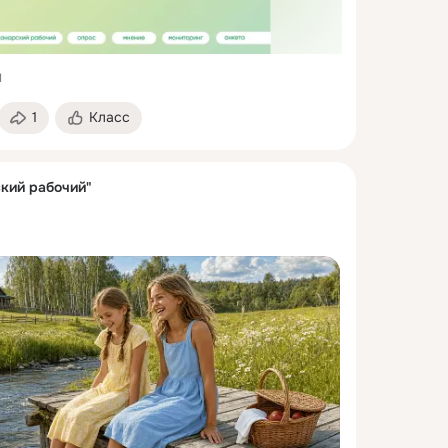
1
1
Класс
ский рабочий"