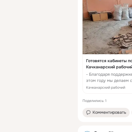
Готовятся кабинеты п
Качканарский рабочи
- Благодаря поддержк
этом году мы делаем 
диагностической служ
Качканарский рабочий
оборуд...
Поделились: 1
Комментировать