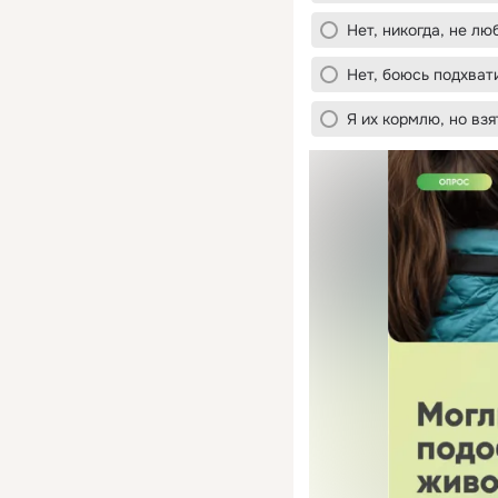
Нет, никогда, не л
Нет, боюсь подхват
Я их кормлю, но вз