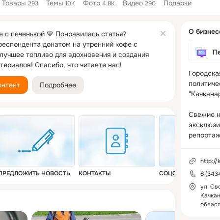
Товары
Темы
Фото
Видео
Подарки
293
10K
4.8K
290
Дополнитель
О бизнес
колонка
е с печенькой 💙 Понравилась статья?
еспондента донатом на утренний кофе с
П
 лучшее топливо для вдохновения и создания
териалов! Спасибо, что читаете нас!
Городска
политичес
онтент
Подробнее
"Качканар
Свежие н
эксклюзи
репортаж
http:/
ПРЕДЛОЖИТЬ НОВОСТЬ
КОНТАКТЫ
СОЦСЕТИ
8 (343
ул. Све
Качкан
област