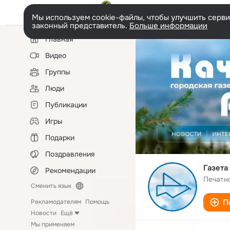
Мы используем cookie-файлы, чтобы улучшить сервис
законный представитель.
Больше информации
Левая
Главная
колонка
Видео
Группы
Люди
Публикации
Игры
Подарки
Поздравления
Газета
Рекомендации
Печатн
Сменить язык
П
Рекламодателям
Помощь
Новости
Ещё
Мы применяем