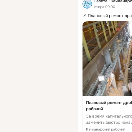
Газета "Качканар
вчера 09:00
📌 Плановый ремонт др
Плановый ремонт дро
рабочий
За время капитальног
заменить быстро изна
металлоконструкции р
Качканарский рабочий