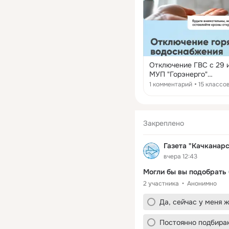
Отключение ГВС с 29 
МУП "Горэнерго"
информирует о том, чт
1 комментарий
15 классо
июля с 23:59 час. буде
произведена полная
остановка Качканарск
с прекращением цирку
Закреплено
горячего водоснабжен
теплосетям «Север» и 
Газета "Качканар
Подача горячей воды
вчера 12:43
возобновится: ✅ по
теплосети "Север" - 10
Могли бы вы подобрать
августа в 20:00, ✅ по
2 участника
Анонимно
теплосети "Юг" - 11 ав
20:00. ⚠️Будьте
Да, сейчас у меня 
внимательны, не оста
краны открытыми!
Постоянно подбираю