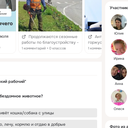
Участник
Юлия
июля
Продолжаются сезонные
Антон Шипулин: 
работы по благоустройству -
горжусь тем, что жи
о ❌ 29
в
Качканарский рабочий
Урале! - Качканарск
1 комментарий
0 классов
1 комментарий
2 клас
т
рабочий
Ирина
ой ТЭЦ
ляции
ия по
«Юг».
ский рабочий"
Анна
 бездомное животное?
густа с
Олеся
живёт кошка/собака с улицы
вляйте
, лечу, кормлю и отдаю в добрые
Фото из 