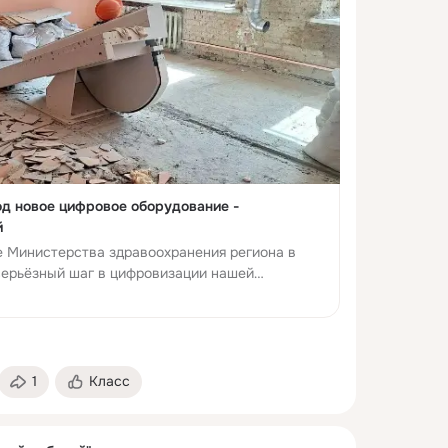
од новое цифровое оборудование -
й
е Министерства здравоохранения региона в
серьёзный шаг в цифровизации нашей
бы. Масштабное обновление "тяжёлого"
1
Класс