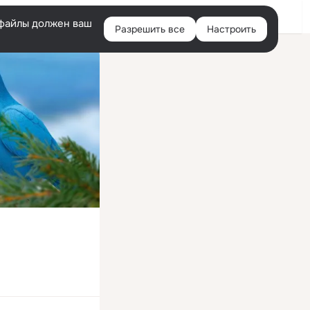
Войти
e-файлы должен ваш
Разрешить все
Настроить
Правая
колонка