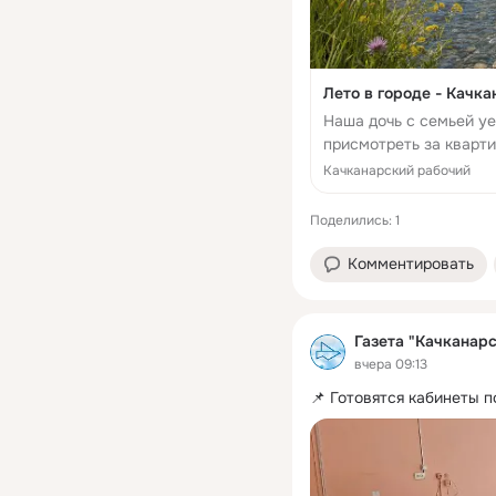
Лето в городе - Качк
Наша дочь с семьей уе
присмотреть за кварти
предполагалось, что м
Качканарский рабочий
кое-какой модернизацие
Поделились: 1
Комментировать
Газета "Качканар
вчера 09:13
📌 Готовятся кабинеты 