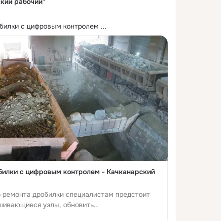
ский рабочий"
обилки с цифровым контролем
 ...
билки с цифровым контролем - Качканарский
о ремонта дробилки специалистам предстоит
шивающиеся узлы, обновить
удоходного тракта и вернуть оборудование в