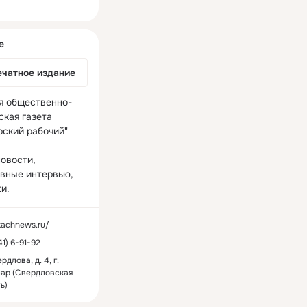
ная
е
ечатное издание
я общественно-
кая газета 
ский рабочий"

овости, 
вные интервью, 
и. 
/kachnews.ru/
РЕКЛАМА
41) 6-91-92
рдлова, д. 4, г.
ар (Свердловская
ь)