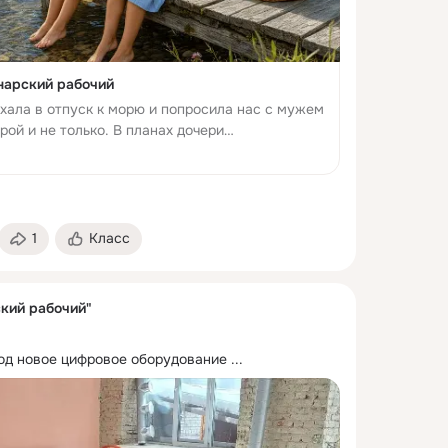
анарский рабочий
хала в отпуск к морю и попросила нас с мужем
рой и не только. В планах дочери
ы займемся установкой вытяжки в кухне и еще
й в кварт...
1
Класс
ский рабочий"
под новое цифровое оборудование
 ...