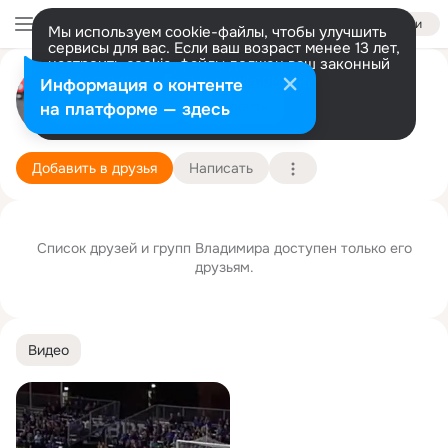
Войти
Мы используем cookie-файлы, чтобы улучшить
сервисы для вас. Если ваш возраст менее 13 лет,
настроить cookie-файлы должен ваш законный
представитель.
Больше информации
Владимир Кусиди
Информация о контенте
Разрешить все
Настроить
на платформе — здесь
Москва
26 августа
Подробнее
Добавить в друзья
Написать
Список друзей и групп Владимира доступен только его
друзьям.
Видео