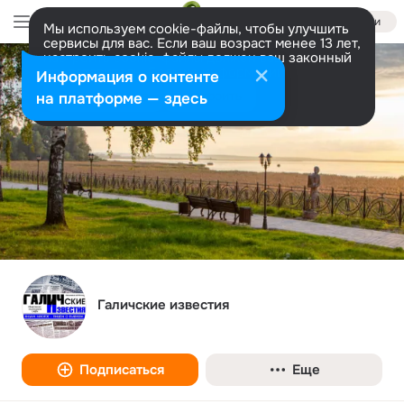
Войти
Мы используем cookie-файлы, чтобы улучшить
сервисы для вас. Если ваш возраст менее 13 лет,
настроить cookie-файлы должен ваш законный
представитель.
Больше информации
Информация о контенте
Разрешить все
Настроить
на платформе — здесь
Галичские известия
Подписаться
Еще