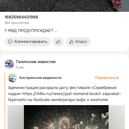
16825964431986
164 просмотра
‼ МВД ПРЕДУПРЕЖДАЕТ
 ...
Комментировать
Класс
Галичские известия
5 авг
Подписаться
Костромские ведомости
Администрация раскрыла дату фестиваля «Серебряная 
ладья»
https://44kv.ru/news/pjat-komand-budut-zapuskat-
fejerverki-na-festivale-serebrjanaja-ladja-v-kostrome