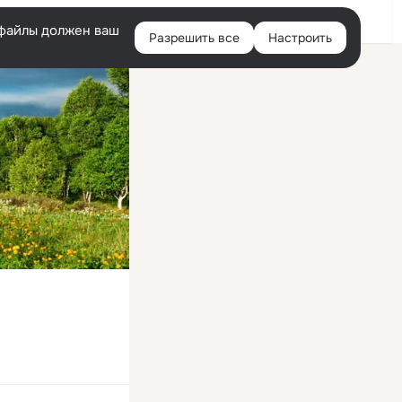
Войти
e-файлы должен ваш
Разрешить все
Настроить
Правая
колонка