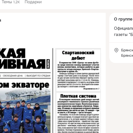
Темы
Подарки
1.2K
Дополнитель
О группе
я
колонка
Официаль
газеты "
Брянск
Брянс