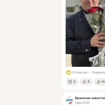
27 классов
Поделили
2
5
К
Брянские извести
9 дек 2022