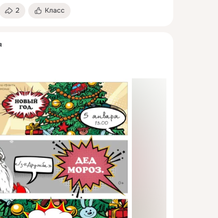
2
Класс
я