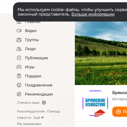
Мы используем cookie-файлы, чтобы улучшить сервис
законный представитель.
Больше информации
Левая
Главная
колонка
Видео
Группы
Люди
Публикации
Игры
Подарки
Поздравления
Брянск
Рекомендации
Интерн
Сменить язык
П
Рекламодателям
Помощь
Новости
Ещё
Мы применяем