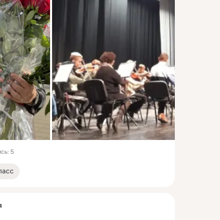
сь: 5
ласс
я