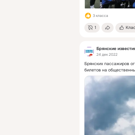
3 класса
1
Кла
Брянские извести
24 дек 2022
Брянских пассажиров ог
билетов на общественный