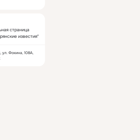
ная
ная страница 
Брянские известия"
, ул. Фокина, 108А,
к