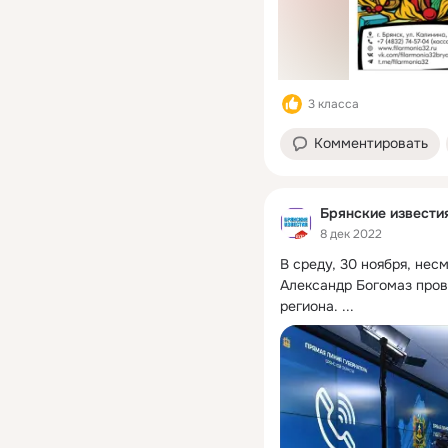
3 класса
Комментировать
Брянские извести
8 дек 2022
В среду, 30 ноября, нес
Александр Богомаз про
региона.
 ...