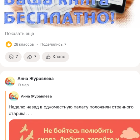
Показать еще
28 классов
Поделились: 7
7
7
Класс
Анна Журавлева
19 мар
Анна Журавлева
Неделю назад в одноместную палату положили странного 
старика.
 ...