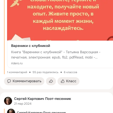
Вареники с клубникой
Книга "Вареники с клубникой" - Татьяна Варсоцкая -
печатная, электронная: epub, fb2, pdfRead, mobi -
Четырнадцать небольших рассказов о людях, которые ищу
ridero.ru
счастье. Кто-то находит его в любви, кто-то в служении
1 комментарий
55 раз поделились
6 классов
ближнему, кто-то в пу...
Комментировать
Класс
Сергей Карпович Поэт-песенник
21 мар 2024
Сергей Карпович Поэт-песенник