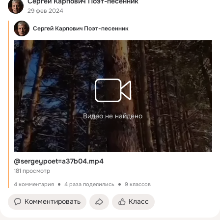
Сергей Карпович Поэт-песенник
29 фев 2024
Сергей Карпович Поэт-песенник
Видео не найдено
@sergeypoet=a37b04.mp4
181 просмотр
4 комментария
4 раза поделились
9 классов
Комментировать
Класс