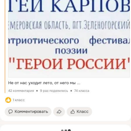
Не от нас уходит лето, от него мы
 ...
42 комментария
9 раз поделились
74 класса
1 класс
Комментировать
Класс