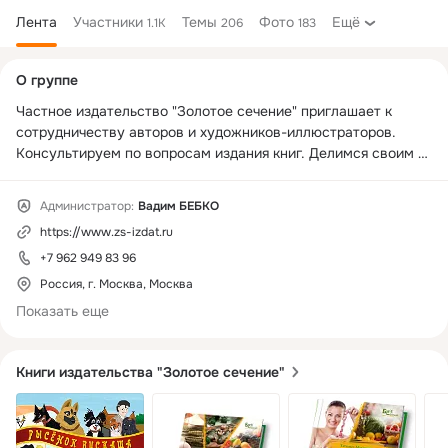
Лента
Участники
Темы
Фото
Ещё
1.1K
206
183
Дополнительная
О группе
колонка
Частное издательство "Золотое сечение" приглашает к 
сотрудничеству авторов и художников-иллюстраторов. 
Консультируем по вопросам издания книг. Делимся своим 
творчеством. Творческие конкурсы с реальными призами.
Администратор:
Вадим БЕБКО
https://www.zs-izdat.ru
+7 962 949 83 96
Россия, г. Москва, Москва
Показать еще
Книги издательства "Золотое сечение"