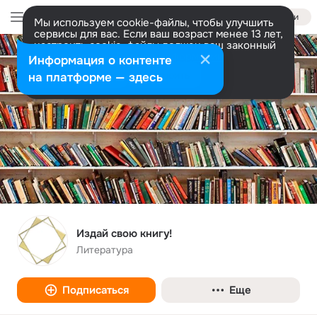
Войти
Мы используем cookie-файлы, чтобы улучшить
сервисы для вас. Если ваш возраст менее 13 лет,
настроить cookie-файлы должен ваш законный
представитель.
Больше информации
Информация о контенте
Разрешить все
Настроить
на платформе — здесь
Издай свою книгу!
Литература
Подписаться
Еще