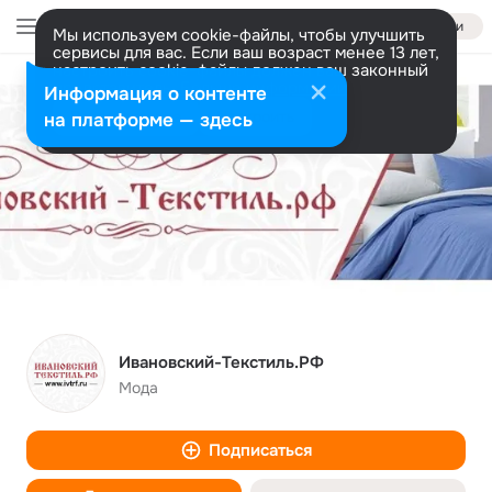
Войти
Мы используем cookie-файлы, чтобы улучшить
сервисы для вас. Если ваш возраст менее 13 лет,
настроить cookie-файлы должен ваш законный
представитель.
Больше информации
Информация о контенте
Разрешить все
Настроить
на платформе — здесь
Ивановский-Текстиль.РФ
Мода
Подписаться