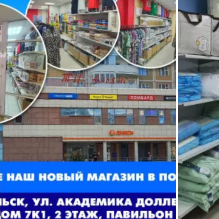
этаже, павильон № 3 До нас
использования, опишите ег
можно доехать: 🚌 Автобус:
особенности, достоинства,
15, 21, 24, 406, 417, 520 🚐
недостатки, поставьте
Маршрутка: 22, 27, 28К,
оценку, а за это мы подари
1231К, 1246К До остановки
вам купон со скидкой 5% н
"улица Академика
следующую покупку.
Доллежаля, дом 7" 🔊
*⃣Отзыв должен быть
Телефон: +7 925 454 29 70
длиной от 150 символов.
Email: ivantextil@bk.ru Режим
❗❗После написания и
работы: Понедел
публикации отзыва в
течении 3-х рабочих дн