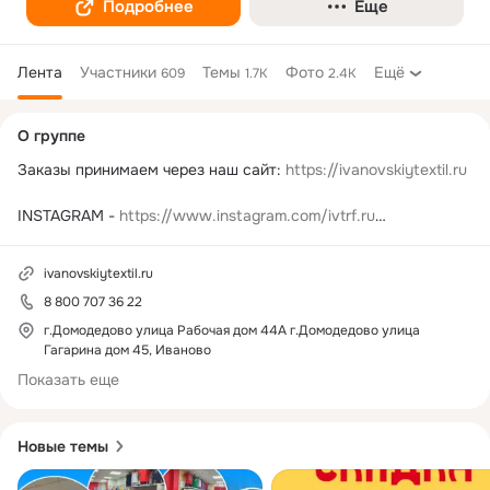
Подробнее
Еще
Лента
Участники
Темы
Фото
Ещё
609
1.7K
2.4K
Дополнительная
О группе
колонка
Заказы принимаем через наш сайт: 
https://ivanovskiytextil.ru
INSTAGRAM - 
https://www.instagram.com/ivtrf.ru
ВКОНТАКТЕ - 
https://vk.com/ivtrf
ivanovskiytextil.ru
8 800 707 36 22
Условия работы:

✔️Заказы принимаем от любой суммы и работаем по всей 
г.Домодедово улица Рабочая дом 44А г.Домодедово улица
Гагарина дом 45, Иваново
России

✔️Оплата при получении и картой на сайте

Показать еще
✔️Заказ не должен превышать 10 000 руб, если оплата при 
получении

✔️Курьерская доставка и до ПВЗ

Новые темы
✔️Стоимость доставки 199 рублей при заказе до 3 500 