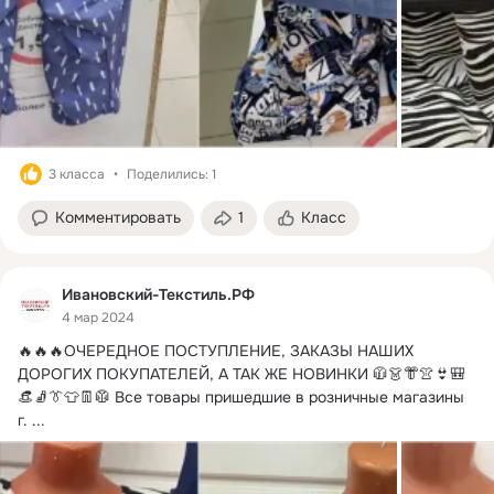
3 класса
Поделились: 1
Комментировать
1
Класс
Ивановский-Текстиль.РФ
4 мар 2024
🔥🔥🔥ОЧЕРЕДНОЕ ПОСТУПЛЕНИЕ, ЗАКАЗЫ НАШИХ 
ДОРОГИХ ПОКУПАТЕЛЕЙ, А ТАК ЖЕ НОВИНКИ 🧥👗👘👚👙🎒
👒🧦👔👕👖🥼 Все товары пришедшие в розничные магазины 
г.
 ...