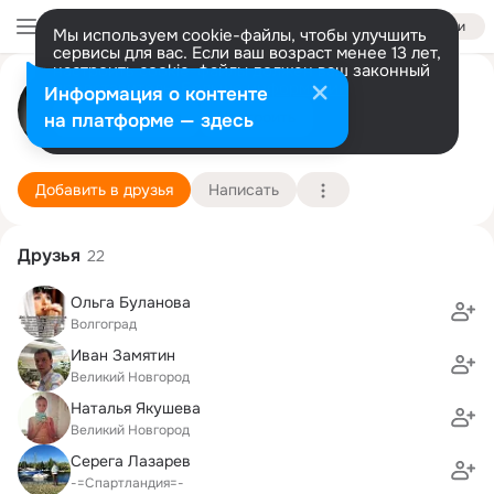
Войти
Мы используем cookie-файлы, чтобы улучшить
сервисы для вас. Если ваш возраст менее 13 лет,
настроить cookie-файлы должен ваш законный
Ирина Сучкова (Утенкова)
представитель.
Больше информации
Информация о контенте
Разрешить все
Настроить
на платформе — здесь
S-pb V.Novgorod
12 июля (41 год)
2 школа
Подробнее
Добавить в друзья
Написать
Друзья
22
Ольга Буланова
Волгоград
Иван Замятин
Великий Новгород
Наталья Якушева
Великий Новгород
Серега Лазарев
-=Спартландия=-