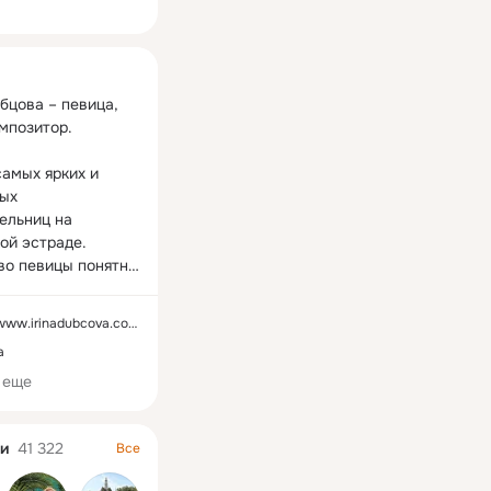
ная
бцова – певица, 
мпозитор.

амых ярких и 
ых 
ельниц на 
ой эстраде. 
во певицы понятно 
 многим людям, 
в самых разных 
www.irinadubcova.com/
ета, что лишний 
а
ркивает 
ную любовь к этой 
 еще
й, энергичной и 
но талантливой 
и
41 322
Все