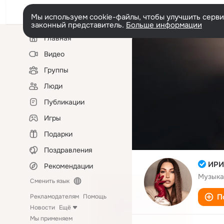
Мы используем cookie-файлы, чтобы улучшить сервис
законный представитель.
Больше информации
Левая
Главная
колонка
Видео
Группы
Люди
Публикации
Игры
Подарки
Поздравления
ИРИ
Рекомендации
Музыка
Сменить язык
П
Рекламодателям
Помощь
Новости
Ещё
Мы применяем