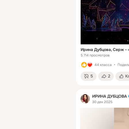
Ирина Дубцова, Серж - 
5 714 просмотров
44 класса
Подели
5
2
К
ИРИНА ДУБЦОВА
30 дек 2025