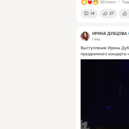
521 класс
Под
14
27
ИРИНА ДУБЦОВА
1 янв
Выступление Ирины Дубц
праздничного концерта