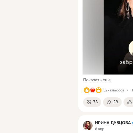
Показать еще
527 классов
П
73
28
ИРИНА ДУБЦОВА
8 апр