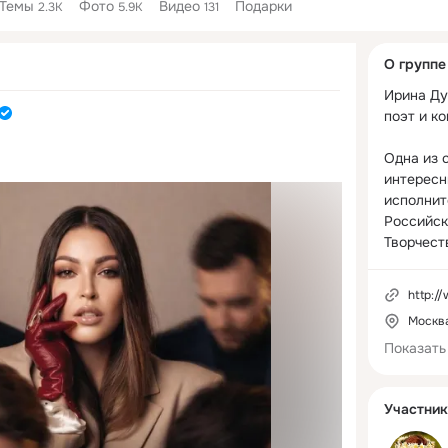
Темы
Фото
Видео
Подарки
2.3K
5.9K
131
Дополнитель
О группе
колонка
Ирина Ду
поэт и ко
Одна из с
интересн
исполнит
Российск
Творчест
и близко
живущим 
http://
частях св
Москв
раз подче
всенарод
Показать
прекрасно
бесподоб
Участник
девушке!