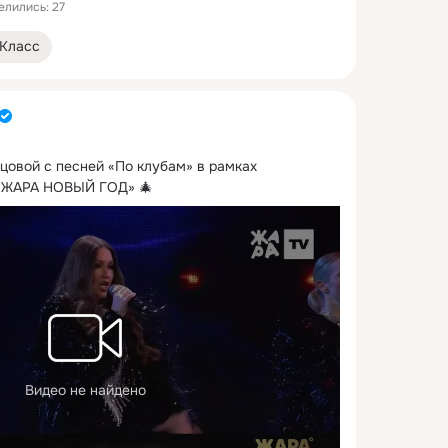
елились: 27
Класс
овой с песней «По клубам» в рамках 
 «ЖАРА НОВЫЙ ГОД» 🎄
Видео не найдено