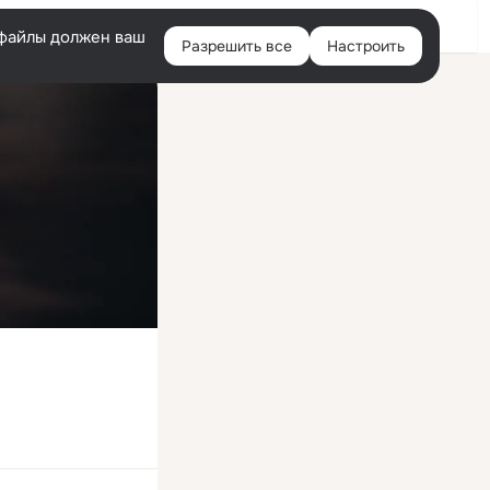
Войти
e-файлы должен ваш
Разрешить все
Настроить
Правая
колонка