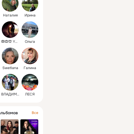
Наталия
Ирина
🙈🙉🙊 Yulia🐶
Ольга
Swetlana
Гaлинa
ВЛАДИМИР
ЛЕСЯ
альбомов
Все