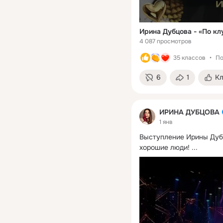
Ирина Дубцова - «По к
4 087 просмотров
35 классов
По
6
1
К
ИРИНА ДУБЦОВА
1 янв
Выступление Ирины Дубц
хорошие люди!
 ...