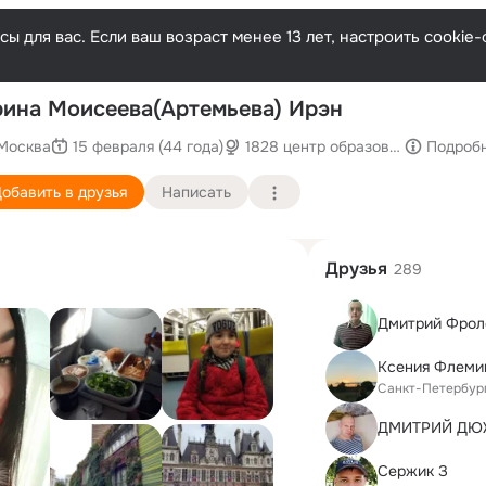
ы для вас. Если ваш возраст менее 13 лет, настроить cooki
П
ина Моисеева(Артемьева) Ирэн
Москва
15 февраля (44 года)
1828 центр образования
Подроб
обавить в друзья
Написать
Друзья
289
Дмитрий Фрол
Ксения Флеми
Санкт-Петербур
ДМИТРИЙ ДЮ
Сержик З