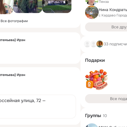
Пенза
c Кардаво Горо
Все фотографии
Все дру
ртемьева) Ирэн
33 подписч
Подарки
ртемьева) Ирэн
Все под
оссейная улица, 72 —
Группы
10