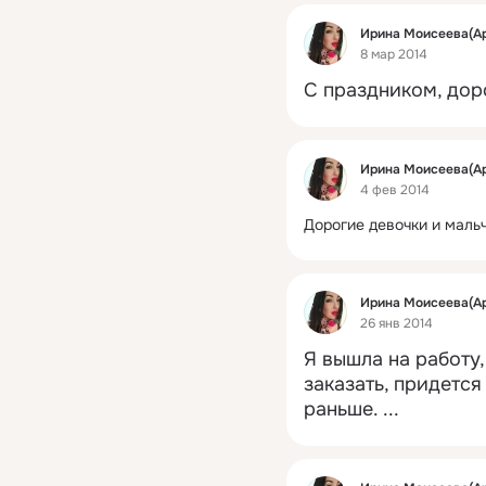
Фид
Ирина Моисеева(А
8 мар 2014
С праздником, до
Фид
Ирина Моисеева(А
4 фев 2014
Дорогие девочки и мальч
Фид
Ирина Моисеева(А
26 янв 2014
Я вышла на работу,
заказать, придется
раньше.
 ...
Фид