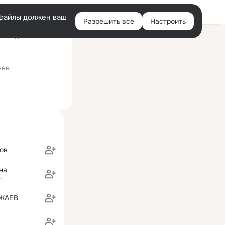
Войти
e-файлы должен ваш
Разрешить все
Настроить
Правая
оследний визит: 1 мая
колонка
нее
ов
на
г
ЖАЕВ