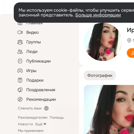
Мы используем cookie-файлы, чтобы улучшить сервис
законный представитель.
Больше информации
Левая
Главная
колонка
Ир
Видео
Группы
Люди
Д
Публикации
Игры
Фотографии
Подарки
Поздравления
Рекомендации
Сменить язык
Рекламодателям
Помощь
Новости
Ещё
Мы применяем