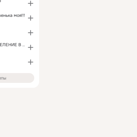
о
енька моя!!!
в
ДЕТСКОЕ ОТДЕЛЕНИЕ В 210-ОЙ ПОЛИКЛИНИКЕ В САБУРОВО
ппы