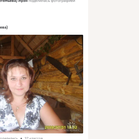
ртемьева) Ирэн
поделилась фотографией
ева)
поделились
37 классов