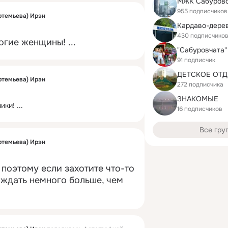
МЖК Сабуров
955 подписчиков
ртемьева) Ирэн
Кардаво-дерев
430 подписчико
рогие женщины!
 ...
"Сабуровчата"
91 подписчик
ртемьева) Ирэн
272 подписчика
ЗНАКОМЫЕ
ики!
 ...
16 подписчиков
Все гру
ртемьева) Ирэн
 поэтому если захотите что-то 
 ждать немного больше, чем 