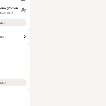
Нина Кондратьева (Романова)
дищенский
зья
ика
арки