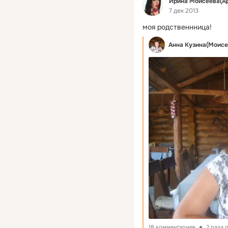
Ирина Моисеева(А
7 дек 2013
моя родственнница!
Анна Кузина(Моисе
18 комментариев
2 раза 