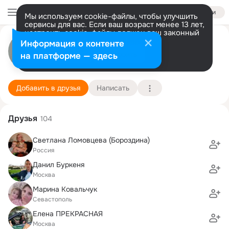
Войти
Мы используем cookie-файлы, чтобы улучшить
сервисы для вас. Если ваш возраст менее 13 лет,
настроить cookie-файлы должен ваш законный
Ирина М
представитель.
Больше информации
Информация о контенте
Разрешить все
Настроить
на платформе — здесь
Москва
21 июля (47 лет)
МИРЭА, Московский государственный техническ
Подробнее
Добавить в друзья
Написать
Друзья
104
Светлана Ломовцева (Бороздина)
Россия
Данил Буркеня
Москва
Марина Ковальчук
Севастополь
Елена ПРЕКРАСНАЯ
Москва