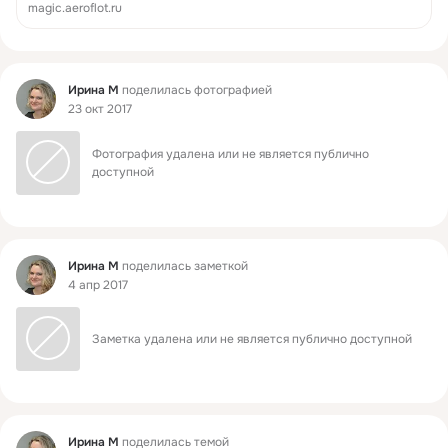
приз Акции «Аэрофлот Бонус» и Disney – 150 000
magic.aeroflot.ru
миль. Догоняй!
Фид
Ирина М
поделилась фотографией
23 окт 2017
Фотография удалена или не является публично 
доступной
Фид
Ирина М
поделилась заметкой
4 апр 2017
Заметка удалена или не является публично доступной
Фид
Ирина М
поделилась темой