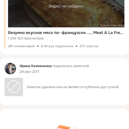
Видео не найдено
Безумно вкусное мясо по- французски ..... Meat A La French
1 334 120 просмотров
281 комментарий
6.4K раз поделились
27K классов
Фид
Ирина Казменкина
поделилась заметкой
29 июл 2017
Заметка удалена или не является публично доступной