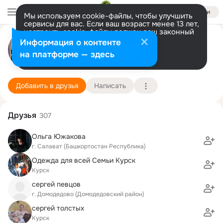
Войти
Мы используем cookie-файлы, чтобы улучшить
сервисы для вас. Если ваш возраст менее 13 лет,
настроить cookie-файлы должен ваш законный
Ирина Казменкина
представитель.
Больше информации
Информация о контенте
Разрешить все
Настроить
на платформе — здесь
Курск
12 августа (43 года)
1 школа
Подробнее
Добавить в друзья
Написать
Друзья
307
Ольга Южакова
г. Салават (Башкортостан Республика)
Одежда для всей Семьи Курск
Курск
сергей певцов
г. Домодедово (Домодедовский район)
сергей толстых
Курск