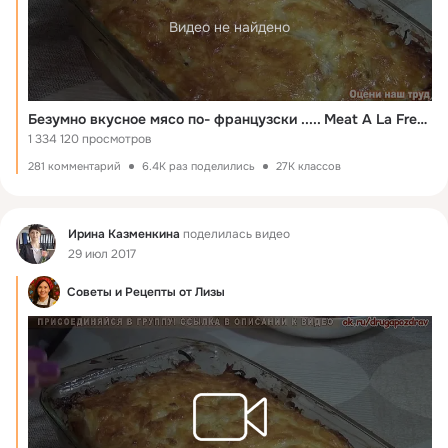
Видео не найдено
Безумно вкусное мясо по- французски ..... Meat A La French
1 334 120 просмотров
281 комментарий
6.4K раз поделились
27K классов
Фид
Ирина Казменкина
поделилась видео
29 июл 2017
Советы и Рецепты от Лизы