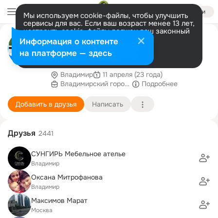
Войти
Мы используем cookie-файлы, чтобы улучшить
сервисы для вас. Если ваш возраст менее 13 лет,
настроить cookie-файлы должен ваш законный
Владимирский ипотечный фонд
представитель.
Больше информации
Информация о контенте
Ипотека во Владимирской области от 4.4% на
Разрешить все
Настроить
на платформе — здесь
новостройку или рефинансирование
имеющейся ипотеки.
Владимир
11 апреля (23 года)
Владимирский городской ипотечный фонд
Подробнее
Добавить в друзья
Написать
Друзья
2441
СУНГИРЬ Мебельное ателье
Владимир
Оксана Митрофанова
Владимир
Максимов Марат
Москва