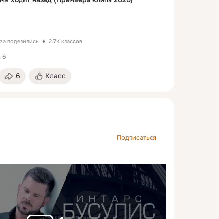
мя ходит назад (Премьера клипа 2020)
за поделились
2.7K классов
 6
6
Класс
Подписаться