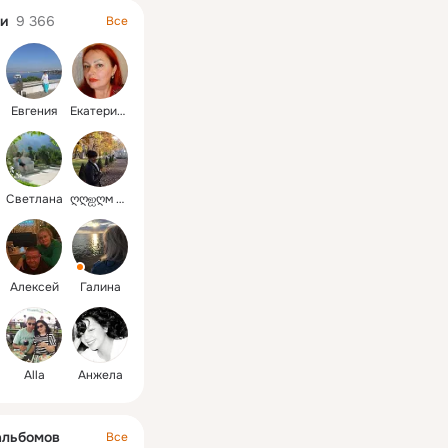
и
9 366
Все
Евгения
Екатерина
Светлана
ღღஐღм ИРА ж
Алексей
Галина
Alla
Анжела
альбомов
Все