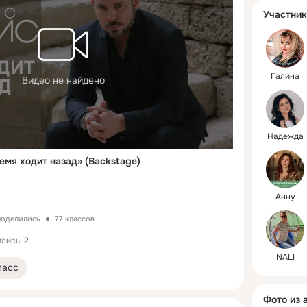
Участник
Гaлинa
Видео не найдено
Надежда
емя ходит назад» (Backstage)
Анну
 поделились
77 классов
лись: 2
NALI
ласс
Фото из 