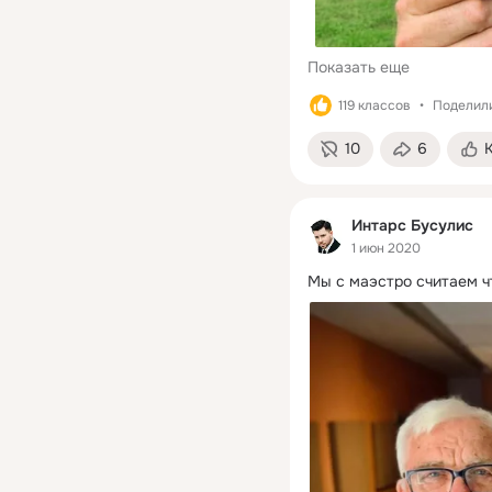
Показать еще
119 классов
Поделили
10
6
Интарс Бусулис
1 июн 2020
Мы с маэстро считаем ч