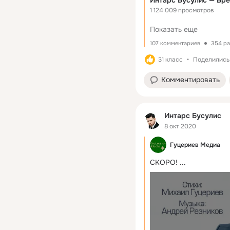
Интарс Бусулис — Вре
1 124 009 просмотров
Показать еще
107 комментариев
354 ра
31 класс
Поделились:
Комментировать
Интарс Бусулис
8 окт 2020
Гуцериев Медиа
СКОРО!
 ...