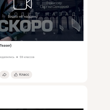
Видео не найдено
Teaser)
 поделились
59 классов
Класс