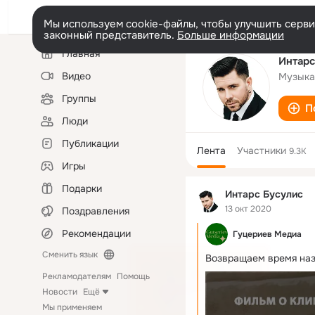
Мы используем cookie-файлы, чтобы улучшить сервис
законный представитель.
Больше информации
Левая
Главная
колонка
Интарс
Видео
Музыка
Группы
П
Люди
Публикации
Лента
Участники
9.3K
Игры
Подарки
Интарс Бусулис
13 окт 2020
Поздравления
Рекомендации
Гуцериев Медиа
Сменить язык
Возвращаем время наз
Рекламодателям
Помощь
Новости
Ещё
Мы применяем