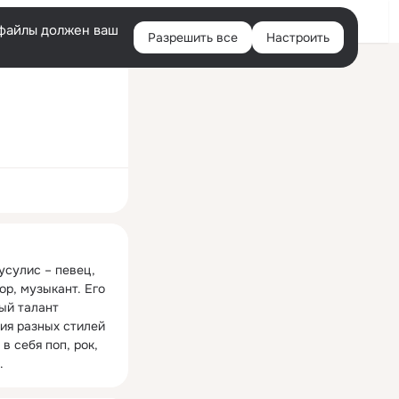
Войти
e-файлы должен ваш
Разрешить все
Настроить
Правая
колонка
ная
усулис – певец, 
р, музыкант. Его 
ый талант 
ия разных стилей 
в себя поп, рок, 
.