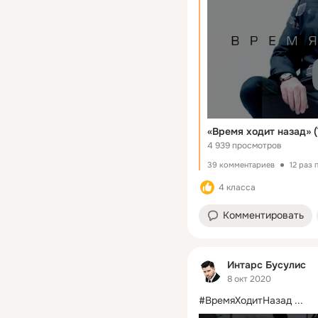
«Время ходит назад» (
4 939 просмотров
39 комментариев
12 раз
4 класса
Комментировать
Интарс Бусулис
8 окт 2020
#ВремяХодитНазад ...