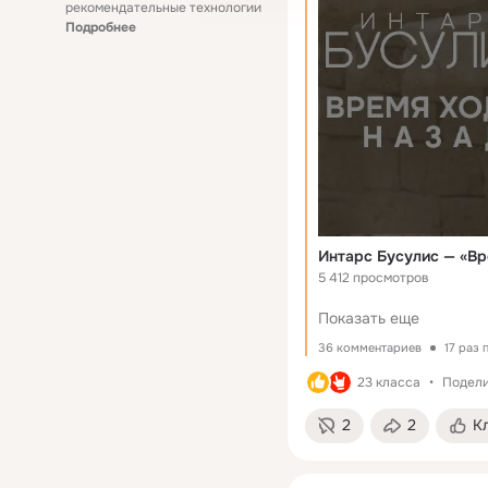
рекомендательные технологии
Подробнее
Интарс Бусулис — «Вр
5 412 просмотров
Показать еще
36 комментариев
17 раз
23 класса
Подели
2
2
К