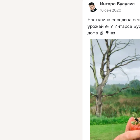
Интарс Бусулис
16 сен 2020
Наступила середина сент
урожай 🧺 У Интарса Бу
дома 🍎 🌳 🏡