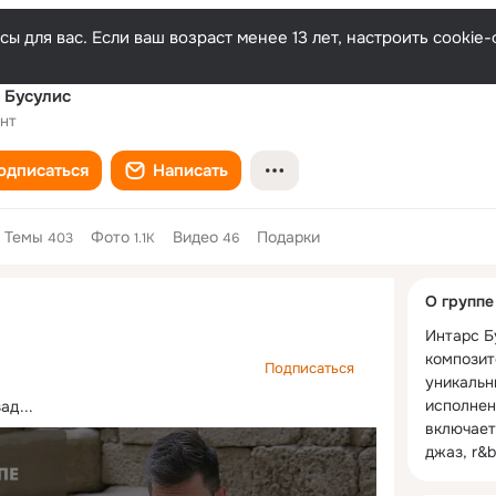
ы для вас. Если ваш возраст менее 13 лет, настроить cooki
 Бусулис
нт
одписаться
Написать
Темы
Фото
Видео
Подарки
403
1.1K
46
Дополнитель
О группе
колонка
Интарс Б
композито
Подписаться
уникальн
исполнен
ад...
включает 
джаз, r&b