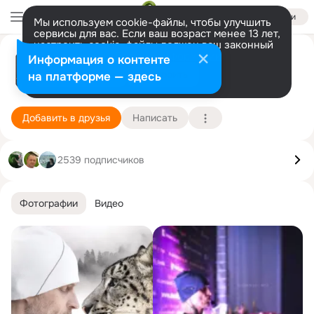
Войти
Мы используем cookie-файлы, чтобы улучшить
сервисы для вас. Если ваш возраст менее 13 лет,
настроить cookie-файлы должен ваш законный
представитель.
Больше информации
Свами Даши (Swami Darshi)
Информация о контенте
Разрешить все
Настроить
на платформе — здесь
1 января
Подробнее
Добавить в друзья
Написать
2539 подписчиков
Фотографии
Видео