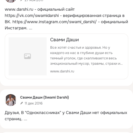
www.darshi.ru
- официальный сайт
https://vk.com/swamidarshi - верифицированная страница в 
ВК. https://www.instagram.com/swami_darshi/ - официальный 
Инстаграм.
 ...
Свами Даши
Все хотят счастья и здоровья. Но у
каждого из нас в глубине души есть
темный уголок, где скапливается весь
эмоциональный мусор, травмы, страхи и
сомнения - те самые препятствия,
www.darshi.ru
которые нас тормозят. Встреча с собой
зачастую неприятна. Но чес...
Фид
Свами Даши (Swami Darshi)
11 дек 2016
Друзья, В "Одноклассниках" у Свами Даши нет официальных 
страниц.
 ...