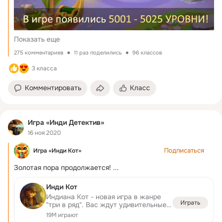
Показать еще
275 комментариев
11 раз поделились
96 классов
3 класса
Комментировать
Класс
Игра «Инди Детектив»
16 ноя 2020
Подписаться
Игра «Инди Кот»
Золотая пора продолжается!
 ...
Инди Кот
Индиана Кот - новая игра в жанре
Играть
"три в ряд". Вас ждут удивительные
приключения, разнообразные уровни
19M играют
и интересные загадки.