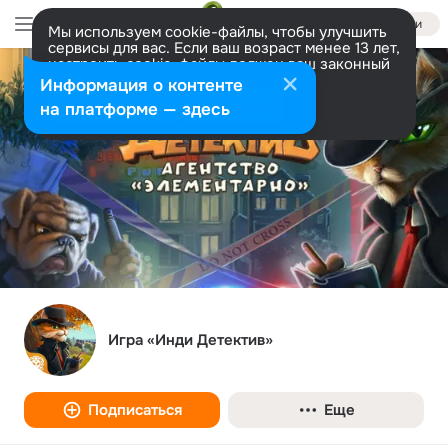
Войти
Мы используем cookie-файлы, чтобы улучшить
сервисы для вас. Если ваш возраст менее 13 лет,
настроить cookie-файлы должен ваш законный
представитель.
Больше информации
Информация о контенте
Разрешить все
Настроить
на платформе — здесь
Игра «Инди Детектив»
Подписаться
Еще