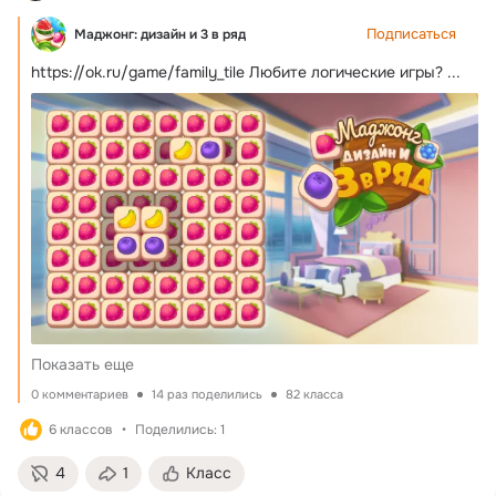
Подписаться
Маджонг: дизайн и 3 в ряд
https://ok.ru/game/family_tile
Любите логические игры?
 ...
Показать еще
0 комментариев
14 раз поделились
82 класса
6 классов
Поделились: 1
4
1
Класс