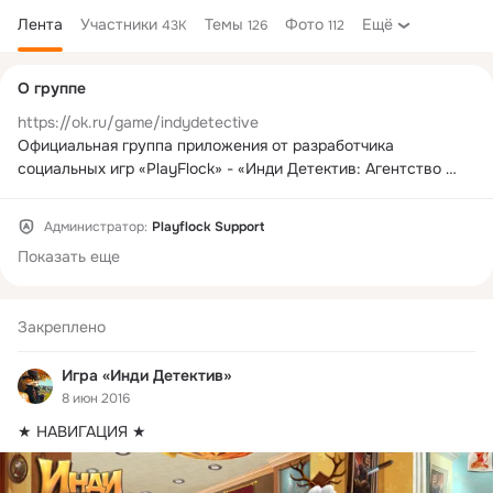
Лента
Участники
Темы
Фото
Ещё
43K
126
112
Дополнительная
О группе
колонка
https://ok.ru/game/indydetective
Официальная группа приложения от разработчика 
социальных игр «PlayFlock» - «Инди Детектив: Агентство 
Элементарно».
Администратор:
Playflock Support
Показать еще
Закреплено
Игра «Инди Детектив»
8 июн 2016
★ НАВИГАЦИЯ ★