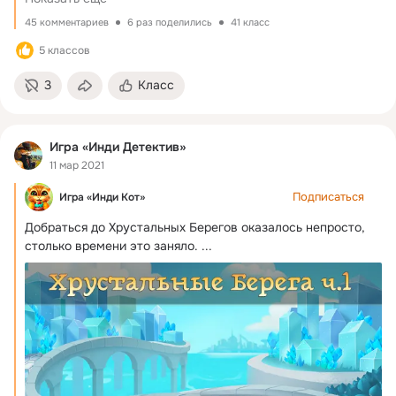
45 комментариев
6 раз поделились
41 класс
5 классов
3
Класс
Игра «Инди Детектив»
11 мар 2021
Подписаться
Игра «Инди Кот»
Добраться до Хрустальных Берегов оказалось непросто, 
столько времени это заняло.
 ...