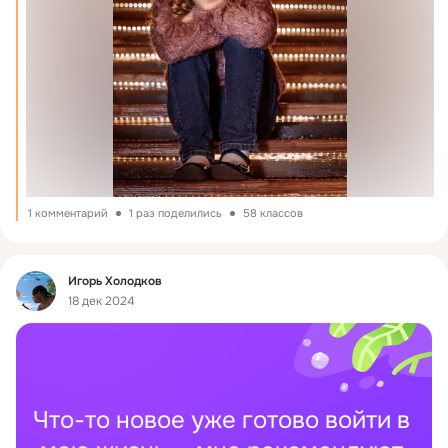
1 комментарий
1 раз поделились
58 классов
Фид
Игорь Холодков
18 дек 2024
Что-то новое уже готово войти в 