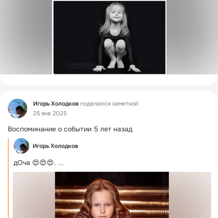
Фид
Игорь Холодков
поделился заметкой
25 янв 2025
Воспоминание о событии 5 лет назад
Игорь Холодков
дОча 😍😍😍.
 ...