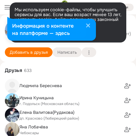
Войти
Мы используем cookie-файлы, чтобы улучшить
сервисы для вас. Если ваш возраст менее 13 лет,
настроить cookie-файлы должен ваш законный
Игорь Холодков
представитель.
Больше информации
Информация о контенте
Разрешить все
Настроить
на платформе — здесь
г. Люберцы (Люберецкий район)
12 сентября (106 лет)
44 гимназия
Подробнее
Добавить в друзья
Написать
Друзья
633
Людмила Береснева
Ирина Куницына
г. Подольск (Московская область)
Елена Валитова(Рудакова)
дп. Красково (Люберецкий район)
Яна Лобачёва
Чебоксары