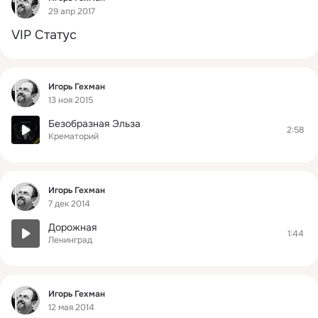
29 апр 2017
VIP Статус
Фид
Игорь Гехман
13 ноя 2015
Безобразная Эльза
2:58
Крематорий
Фид
Игорь Гехман
7 дек 2014
Дорожная
1:44
Ленинград
Фид
Игорь Гехман
12 мая 2014