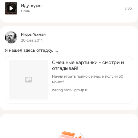
Иду, курю
3:35
Ноль
Фид
Игорь Гехман
20 фев 2014
Я нашел здесь отгадку.
 ...
Смешные картинки - смотри и
отгадывай!
Начни играть прямо сейчас и получи 50
монет!
wrong.stork-group.ru