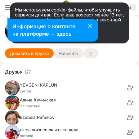
Войти
Мы используем cookie-файлы, чтобы улучшить
сервисы для вас. Если ваш возраст менее 13 лет,
настроить cookie-файлы должен ваш законный
Игорь Гехман
представитель.
Больше информации
Информация о контенте
Разрешить все
Настроить
на платформе — здесь
Хадера
9 августа (49 лет)
Школа "Тихон-Хадера"
Подробнее
Добавить в друзья
Написать
Друзья
127
YEVGENI KAPLUN
center
Алина Кучинская
Запорожье
Ezabela Rafaelov
elena жизневская.оксенкруг
natania