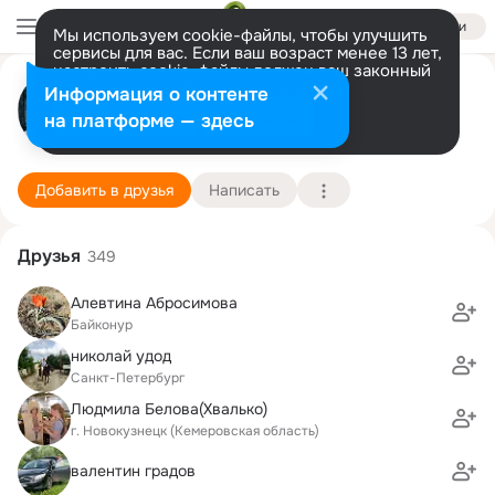
Войти
Мы используем cookie-файлы, чтобы улучшить
сервисы для вас. Если ваш возраст менее 13 лет,
настроить cookie-файлы должен ваш законный
Игорь Б
представитель.
Больше информации
Информация о контенте
Разрешить все
Настроить
на платформе — здесь
Равда
20 августа (66 лет)
7 школа (245 школа)
Подробнее
Добавить в друзья
Написать
Друзья
349
Алевтина Абросимова
Байконур
николай удод
Санкт-Петербург
Людмила Белова(Хвалько)
г. Новокузнецк (Кемеровская область)
валентин градов