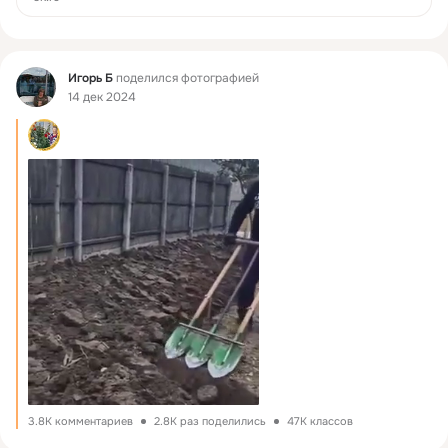
Фид
Игорь Б
поделился фотографией
14 дек 2024
3.8K комментариев
2.8K раз поделились
47K классов