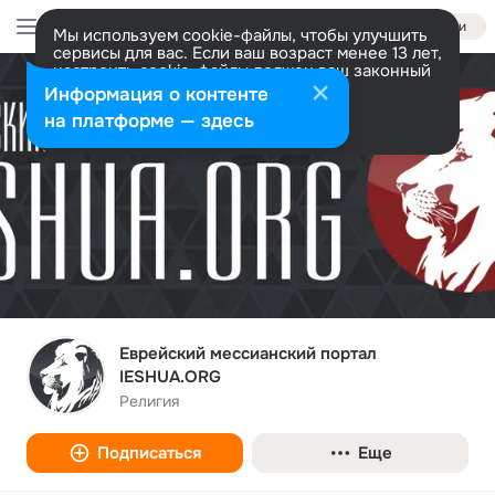
Войти
Мы используем cookie-файлы, чтобы улучшить
сервисы для вас. Если ваш возраст менее 13 лет,
настроить cookie-файлы должен ваш законный
представитель.
Больше информации
Информация о контенте
Разрешить все
Настроить
на платформе — здесь
Еврейский мессианский портал
IESHUA.ORG
Религия
Подписаться
Еще