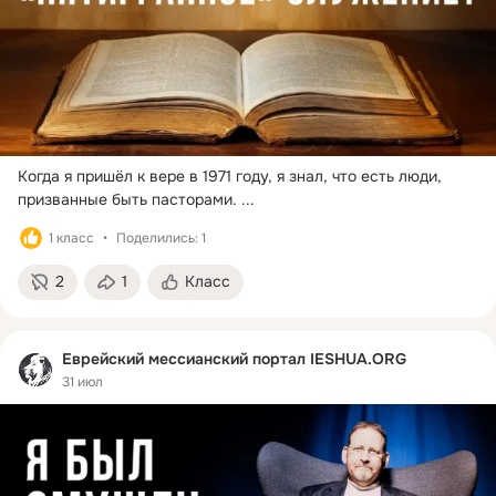
На портале Вы можете найти массу интересных материалов 
по теме еврейского мессианского движения.

Добро пожаловать!
Когда я пришёл к вере в 1971 году, я знал, что есть люди, 
призванные быть пасторами.
 ...
1 класс
Поделились: 1
2
1
Класс
Еврейский мессианский портал IESHUA.ORG
31 июл