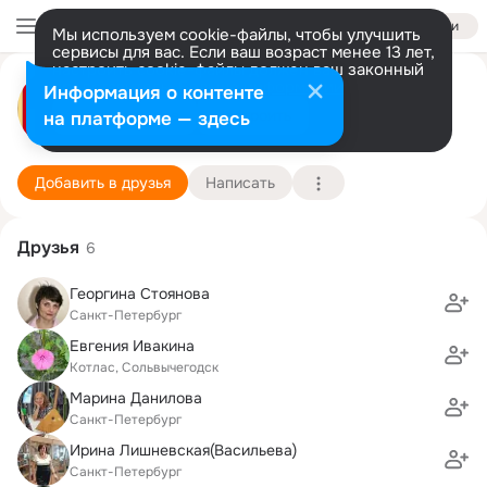
Войти
Мы используем cookie-файлы, чтобы улучшить
сервисы для вас. Если ваш возраст менее 13 лет,
настроить cookie-файлы должен ваш законный
представитель.
Больше информации
isadora duncan
Информация о контенте
Разрешить все
Настроить
на платформе — здесь
Санкт-Петербург
1 января
Подробнее
Добавить в друзья
Написать
Друзья
6
Георгина Стоянова
Санкт-Петербург
Евгения Ивакина
Котлас, Сольвычегодск
Марина Данилова
Санкт-Петербург
Ирина Лишневская(Васильева)
Санкт-Петербург