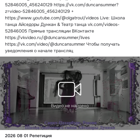
52846005_456240129 https://vk.com/duncansummer?
z=video-52846005_456240129 + 
https://www.youtube.com/@olgatroul/videos Live: Школа 
танца Айседоры Дункан & Театр танца vk.com/videos-
52846005 Прямые трансляции ВКонтакте 
https://vkvideo.ru/@duncansummer/lives 
https://vk.com/video/@duncansummer Чтобы получать 
уведомления о начале трансляц
Видео не найдено
2026 08 01 Репетиция