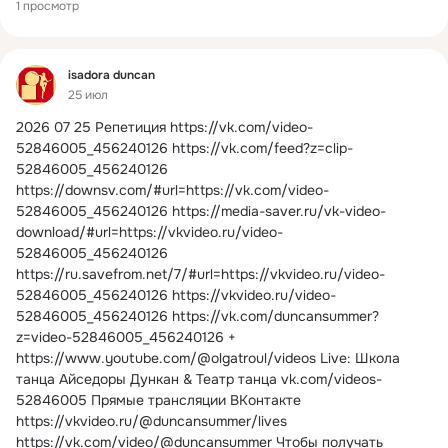
1 просмотр
Фид
isadora duncan
25 июл
2026 07 25 Репетиция
https://vk.com/video-
52846005_456240126 https://vk.com/feed?z=clip-
52846005_456240126 
https://downsv.com/#url=https://vk.com/video-
52846005_456240126 https://media-saver.ru/vk-video-
download/#url=https://vkvideo.ru/video-
52846005_456240126 
https://ru.savefrom.net/7/#url=https://vkvideo.ru/video-
52846005_456240126 https://vkvideo.ru/video-
52846005_456240126 https://vk.com/duncansummer?
z=video-52846005_456240126 + 
https://www.youtube.com/@olgatroul/videos Live: Школа 
танца Айседоры Дункан & Театр танца vk.com/videos-
52846005 Прямые трансляции ВКонтакте 
https://vkvideo.ru/@duncansummer/lives 
https://vk.com/video/@duncansummer Чтобы получать 