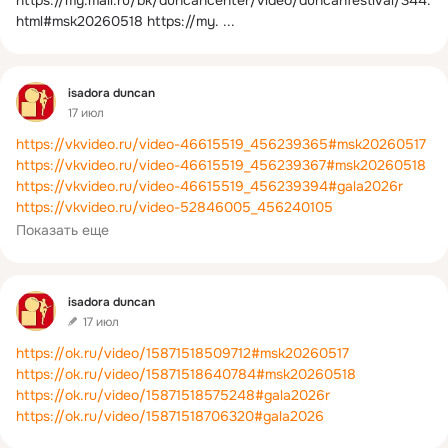
https://my.mail.ru/bk/duncancenter/video/duncanfestival/344.
html#msk20260518 https://my.
 ...
Фид
isadora duncan
17 июл
https://vkvideo.ru/video-46615519_456239365#msk20260517
https://vkvideo.ru/video-46615519_456239367#msk20260518
https://vkvideo.ru/video-46615519_456239394#gala2026r
https://vkvideo.ru/video-52846005_456240105
https://vkvideo.ru/video-46615519_456239393#gala2026
Показать еще
https://vkvideo.ru/video-52846005_456240107
Фид
isadora duncan
17 июл
https://ok.ru/video/15871518509712#msk20260517
https://ok.ru/video/15871518640784#msk20260518
https://ok.ru/video/15871518575248#gala2026r
https://ok.ru/video/15871518706320#gala2026