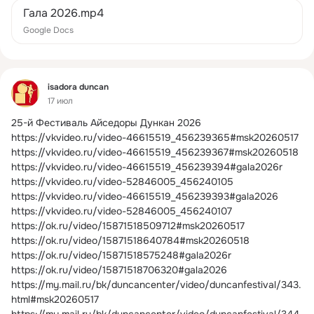
Гала 2026.mp4
Google Docs
Фид
isadora duncan
17 июл
25-й Фестиваль Айседоры Дункан 2026
https://vkvideo.ru/video-46615519_456239365#msk20260517 
https://vkvideo.ru/video-46615519_456239367#msk20260518 
https://vkvideo.ru/video-46615519_456239394#gala2026r 
https://vkvideo.ru/video-52846005_456240105 
https://vkvideo.ru/video-46615519_456239393#gala2026 
https://vkvideo.ru/video-52846005_456240107 
https://ok.ru/video/15871518509712#msk20260517 
https://ok.ru/video/15871518640784#msk20260518 
https://ok.ru/video/15871518575248#gala2026r 
https://ok.ru/video/15871518706320#gala2026 
https://my.mail.ru/bk/duncancenter/video/duncanfestival/343.
html#msk20260517 